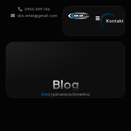
0950 499 746
sbs.emer@gmail.com
Kontakt
Blog
Úvod
/
pátranie na Slovenksu