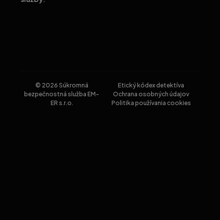
© 2026 Súkromná
Etický kódex detektíva
bezpečnostná služba EM-
Ochrana osobných údajov
ER s.r.o.
Politika používania cookies