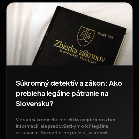
Súkromný detektív a zákon: Ako
prebieha legálne pátranie na
Slovensku?
V práci súkromného detektíva nejde len o zber
informácií, ale predovšetkým o ich legálne
získavanie. Na rozdiel od polície, súkromní