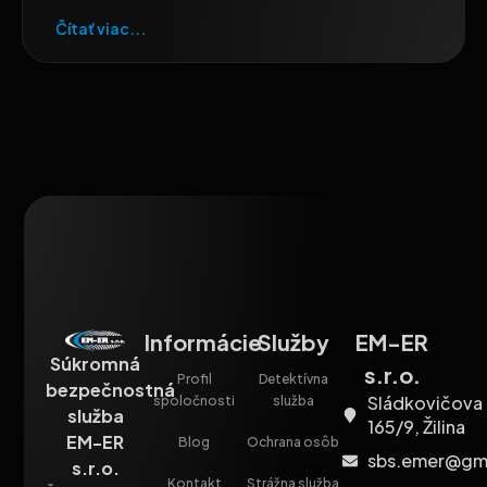
Čítať viac...
Informácie
Služby
EM-ER
Súkromná
s.r.o.
Profil
Detektívna
bezpečnostná
Sládkovičova
spoločnosti
služba
služba
165/9, Žilina
EM-ER
Blog
Ochrana osôb
sbs.emer@gm
s.r.o.
Kontakt
Strážna služba