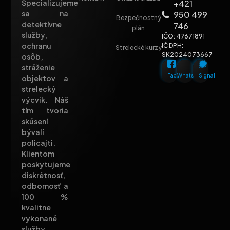
+421
Špecializujeme
sa na
950 499
Bezpečnostný
detektívne
746
plán
služby,
IČO: 47671891
ochranu
IČ DPH:
Strelecké kurzy
SK2024073667
osôb,
stráženie
Facebook
Whatsapp
Signal
objektov a
strelecký
výcvik. Náš
tím tvoria
skúsení
bývalí
policajti.
Klientom
poskytujeme
diskrétnosť,
odbornosť a
100 %
kvalitne
vykonané
služby.