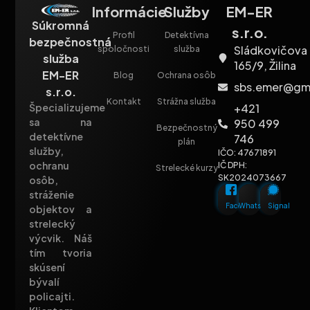
Informácie
Služby
EM-ER
Súkromná
s.r.o.
Profil
Detektívna
bezpečnostná
Sládkovičova
spoločnosti
služba
služba
165/9, Žilina
EM-ER
Blog
Ochrana osôb
sbs.emer@gm
s.r.o.
Kontakt
Strážna služba
+421
Špecializujeme
sa na
950 499
Bezpečnostný
detektívne
746
plán
služby,
IČO: 47671891
ochranu
IČ DPH:
Strelecké kurzy
SK2024073667
osôb,
stráženie
Facebook
Whatsapp
Signal
objektov a
strelecký
výcvik. Náš
tím tvoria
skúsení
bývalí
policajti.