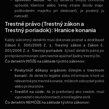
spôsobil klientovi alebo tretej strane škodu (napr.
poškodením majetku pri sledovaní), je povinný ju
nahradiť.
Trestné právo (Trestný zákon a
Trestný poriadok): Hranice konania
Každý súkromný detektív musí dokonale poznať a dodržiavať
Zákon č. 300/2005 Z. z. Trestný zákon a Zákon č.
301/2005 Z. z. Trestný poriadok
. Aj keď detektív pátra po
protiprávnom konaní, sám nesmie spáchať žiadny trestný čin.
Čo detektív MÔŽE na základe týchto zákonov:
Poskytnúť dôkazy orgánom činným v trestnom
konaní:
Ak detektív legálne získa informácie, ktoré sú
relevantné pre trestné konanie, môže ich odovzdať polícii
alebo prokuratúre.
Svedčiť na súde:
Ak je predvolaný ako svedok, musí
vypovedať o skutočnostiach, ktoré legálne zistil.
Čo detektív NEMÔŽE na základe týchto zákonov: