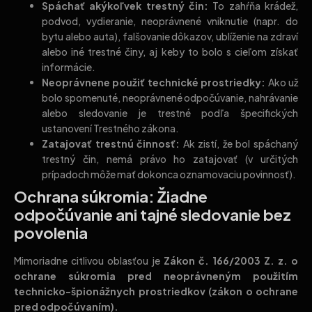
Spáchať akýkoľvek trestný čin:
To zahŕňa krádež,
podvod, vydieranie, neoprávnené vniknutie (napr. do
bytu alebo auta), falšovanie dôkazov, ublíženie na zdraví
alebo iné trestné činy, aj keby to bolo s cieľom získať
informácie.
Neoprávnene použiť technické prostriedky:
Ako už
bolo spomenuté, neoprávnené odpočúvanie, nahrávanie
alebo sledovanie je trestné podľa špecifických
ustanovení Trestného zákona.
Zatajovať trestnú činnosť:
Ak zistí, že bol spáchaný
trestný čin, nemá právo ho zatajovať (v určitých
prípadoch môže mať dokonca oznamovaciu povinnosť).
Ochrana súkromia: Žiadne
odpočúvanie ani tajné sledovanie bez
povolenia
Mimoriadne citlivou oblasťou je
Zákon č. 166/2003 Z. z. o
ochrane súkromia pred neoprávneným použitím
technicko-špionážnych prostriedkov (zákon o ochrane
pred odpočúvaním).