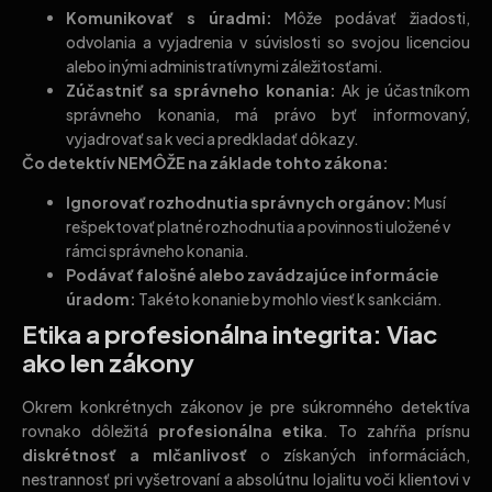
Komunikovať s úradmi:
Môže podávať žiadosti,
odvolania a vyjadrenia v súvislosti so svojou licenciou
alebo inými administratívnymi záležitosťami.
Zúčastniť sa správneho konania:
Ak je účastníkom
správneho konania, má právo byť informovaný,
vyjadrovať sa k veci a predkladať dôkazy.
Čo detektív NEMÔŽE na základe tohto zákona:
Ignorovať rozhodnutia správnych orgánov:
Musí
rešpektovať platné rozhodnutia a povinnosti uložené v
rámci správneho konania.
Podávať falošné alebo zavádzajúce informácie
úradom:
Takéto konanie by mohlo viesť k sankciám.
Etika a profesionálna integrita: Viac
ako len zákony
Okrem konkrétnych zákonov je pre súkromného detektíva
rovnako dôležitá
profesionálna etika
. To zahŕňa prísnu
diskrétnosť a mlčanlivosť
o získaných informáciách,
nestrannosť pri vyšetrovaní a absolútnu lojalitu voči klientovi v