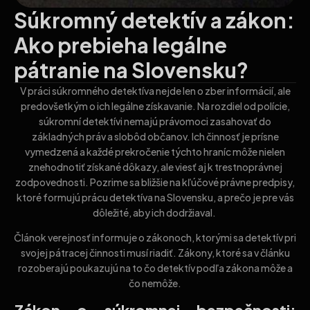
Súkromný detektív a zákon:
Ako prebieha legálne
pátranie na Slovensku?
V práci súkromného detektíva nejde len o zber informácií, ale
predovšetkým o ich legálne získavanie. Na rozdiel od polície,
súkromní detektívi nemajú právomoci zasahovať do
základných práv a slobôd občanov. Ich činnosť je prísne
vymedzená a každé prekročenie týchto hraníc môže nielen
znehodnotiť získané dôkazy, ale viesť aj k trestnoprávnej
zodpovednosti. Pozrime sa bližšie na kľúčové právne predpisy,
ktoré formujú prácu detektíva na Slovensku, a prečo je pre vás
dôležité, aby ich dodržiaval.
Článok verejnosť informuje o zákonoch, ktorými sa detektív pri
svojej pátracej činnosti musí riadiť. Zákony, ktoré sa v článku
rozoberajú poukazujú na to čo detektív podľa zákona môže a
čo nemôže.
Zákon o súkromnej bezpečnosti: