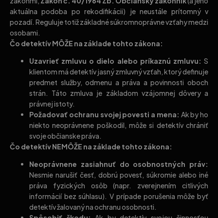
zákonmi,
Zákon č. 40/1964 Zb. Občiansky zákonník
(a jeho
aktuálna podoba po rekodifikácii) je neustále prítomný v
pozadí. Reguluje totiž základné súkromnoprávne vzťahy medzi
osobami.
Čo detektív MÔŽE na základe tohto zákona:
Uzavrieť zmluvu o dielo alebo príkaznú zmluvu:
S
klientom má detektív jasný zmluvný vzťah, ktorý definuje
predmet služby, odmenu a práva a povinnosti oboch
strán. Táto zmluva je základom vzájomnej dôvery a
právnej istoty.
Požadovať ochranu svojej povesti a mena:
Ak by ho
niekto neoprávnene poškodil, môže si detektív chrániť
svoje občianske práva.
Čo detektív NEMÔŽE na základe tohto zákona:
Neoprávnene zasiahnuť do osobnostných práv:
Nesmie narušiť česť, dobrú povesť, súkromie alebo iné
práva fyzických osôb (napr. zverejnením citlivých
informácií bez súhlasu). V prípade porušenia môže byť
detektív žalovaný na ochranu osobnosti.
Spôsobiť škodu:
Ak by detektív svojou činnosťou