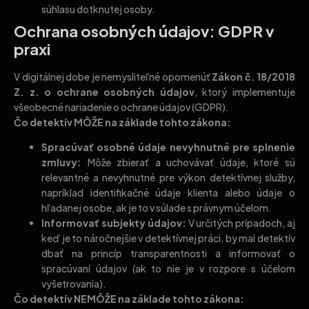
súhlasu dotknutej osoby.
Ochrana osobných údajov: GDPR v
praxi
V digitálnej dobe je nemysliteľné opomenúť
Zákon č. 18/2018
Z. z. o ochrane osobných údajov
, ktorý implementuje
všeobecné nariadenie o ochrane údajov (GDPR).
Čo detektív MÔŽE na základe tohto zákona:
Spracúvať osobné údaje nevyhnutné pre splnenie
zmluvy:
Môže zbierať a uchovávať údaje, ktoré sú
relevantné a nevyhnutné pre výkon detektívnej služby,
napríklad identifikačné údaje klienta alebo údaje o
hľadanej osobe, ak je to v súlade s právnym účelom.
Informovať subjekty údajov:
V určitých prípadoch, aj
keď je to náročnejšie v detektívnej práci, by mal detektív
dbať na princíp transparentnosti a informovať o
spracúvaní údajov (ak to nie je v rozpore s účelom
vyšetrovania).
Čo detektív NEMÔŽE na základe tohto zákona: