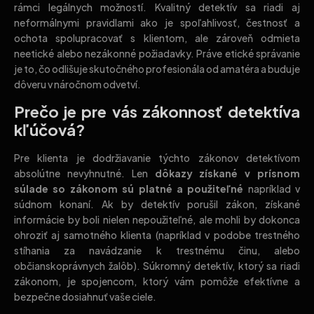
rámci legálnych možností. Kvalitný detektív sa riadi aj
neformálnymi pravidlami ako je spoľahlivosť, čestnosť a
ochota spolupracovať s klientom, ale zároveň odmieta
neetické alebo nezákonné požiadavky. Práve etické správanie
je to, čo odlišuje skutočného profesionála od amatéra a buduje
dôveru v náročnom odvetví.
Prečo je pre vás zákonnosť detektíva
kľúčová?
Pre klienta je dodržiavanie týchto zákonov detektívom
absolútne nevyhnutné. Len
dôkazy
získané v prísnom
súlade so zákonom sú platné a použiteľné
napríklad v
súdnom konaní. Ak by detektív porušil zákon, získané
informácie by boli nielen nepoužiteľné, ale mohli by dokonca
ohroziť aj samotného klienta (napríklad v podobe trestného
stíhania za navádzanie k trestnému činu, alebo
občianskoprávnych žalôb). Súkromný detektív, ktorý sa riadi
zákonom, je spojencom, ktorý vám pomôže efektívne a
bezpečne dosiahnuť vaše ciele.