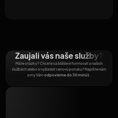
Zaujali vás naše služby?
Máte otázky? Chcete sa bližšie informovať o našich
službách alebo si vyžiadať cenovú ponuku? Napíšte nám
a my Vám
odpovieme do 30 minút.