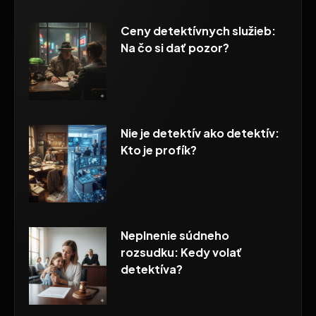
Ceny detektívnych služieb:
Na čo si dať pozor?
Nie je detektív ako detektív:
Kto je profík?
Neplnenie súdneho
rozsudku: Kedy volať
detektíva?