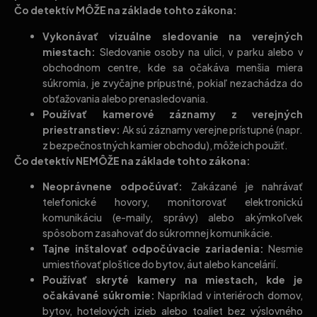
Čo detektív MÔŽE na základe tohto zákona:
Vykonávať vizuálne sledovanie na verejných
miestach:
Sledovanie osoby na ulici, v parku alebo v
obchodnom centre, kde sa očakáva menšia miera
súkromia, je zvyčajne prípustné, pokiaľ nezachádza do
obťažovania alebo prenasledovania.
Používať kamerové záznamy z verejných
priestranstiev:
Ak sú záznamy verejne prístupné (napr.
z bezpečnostných kamier obchodu), môže ich použiť.
Čo detektív NEMÔŽE na základe tohto zákona:
Neoprávnene odpočúvať:
Zakázané je nahrávať
telefonické hovory, monitorovať elektronickú
komunikáciu (e-maily, správy) alebo akýmkoľvek
spôsobom zasahovať do súkromnej komunikácie.
Tajne inštalovať odpočúvacie zariadenia:
Nesmie
umiestňovať ploštice do bytov, áut alebo kancelárií.
Používať skryté kamery na miestach, kde je
očakávané súkromie:
Napríklad v interiéroch domov,
bytov, hotelových izieb alebo toaliet bez výslovného