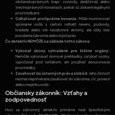
občianskoprávnych (napr. rozvody, dedičstvá) alebo
trestnoprávnych konaniach, pokiaľ sú získané legálnymi
prostriedkami.
Odhaľovať protiprávne konania:
Môže monitorovať
správanie osôb s cieľom odhaliť neveru, podvody,
krádeže alebo iné nezákonné aktivity, ale vždy bez
porušenia súkromia alebo iných práv.
Čo detektív NEMÔŽE na základe tohto zákona:
Vykonať úkony vyhradené pre štátne orgány:
Nemôže vykonávať domové prehliadky, zatýkať osoby,
vypočúvať pod nátlakom, ani používať donucovacie
prostriedky.
Zasahovať do ústavných práv a slobôd:
Jeho činnosť
nesmie neprimerane zasahovať do súkromia, cti, povesti
alebo majetku osôb.
Občiansky zákonník: Vzťahy a
zodpovednosť
Hoci sa súkromný detektív primárne riadi špecifickými