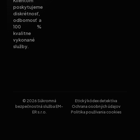
Klientom
poskytujeme
diskrétnosť,
odbornosť a
100 %
kvalitne
vykonané
služby.
© 2026 Súkromná
Etický kódex detektíva
bezpečnostná služba EM-
Ochrana osobných údajov
ER s.r.o.
Politika používania cookies