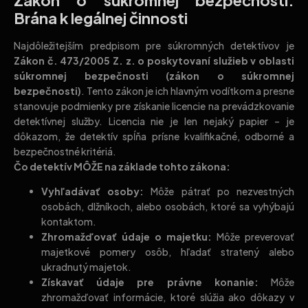
Brána k legálnej činnosti
Najdôležitejším predpisom pre súkromných detektívov je
Zákon č. 473/2005 Z. z. o poskytovaní služieb v oblasti
súkromnej bezpečnosti (zákon o súkromnej
bezpečnosti)
. Tento zákon je ich hlavným vodítkom a presne
stanovuje podmienky pre získanie licencie na prevádzkovanie
detektívnej služby. Licencia nie je len nejaký papier – je
dôkazom, že detektív spĺňa prísne kvalifikačné, odborné a
bezpečnostné kritériá.
Čo detektív MÔŽE na základe tohto zákona:
Vyhľadávať osoby:
Môže pátrať po nezvestných
osobách, dlžníkoch, alebo osobách, ktoré sa vyhýbajú
kontaktom.
Zhromažďovať údaje o majetku:
Môže preverovať
majetkové pomery osôb, hľadať stratený alebo
ukradnutý majetok.
Získavať údaje pre právne konanie:
Môže
zhromažďovať informácie, ktoré slúžia ako dôkazy v