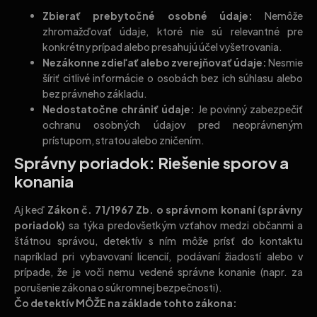
Zbierať prebytočné osobné údaje:
Nemôže
zhromažďovať údaje, ktoré nie sú relevantné pre
konkrétny prípad alebo presahujú účel vyšetrovania.
Nezákonne zdieľať alebo zverejňovať údaje:
Nesmie
šíriť citlivé informácie o osobách bez ich súhlasu alebo
bez právneho základu.
Nedostatočne chrániť údaje:
Je povinný zabezpečiť
ochranu osobných údajov pred neoprávneným
prístupom, stratou alebo zničením.
Správny poriadok: Riešenie sporov a
konania
Aj keď
Zákon č. 71/1967 Zb. o správnom konaní (správny
poriadok)
sa týka predovšetkým vzťahov medzi občanmi a
štátnou správou, detektív s ním môže prísť do kontaktu
napríklad pri vybavovaní licencií, podávaní žiadostí alebo v
prípade, že je voči nemu vedené správne konanie (napr. za
porušenie zákona o súkromnej bezpečnosti).
Čo detektív MÔŽE na základe tohto zákona: