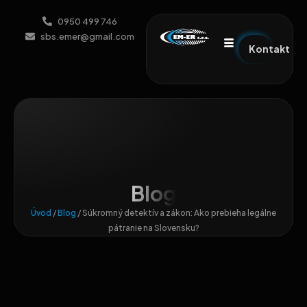
0950 499 746
sbs.emer@gmail.com
Kontakt
Blog
Úvod
/
Blog
/
Súkromný detektív a zákon: Ako prebieha legálne
pátranie na Slovensku?