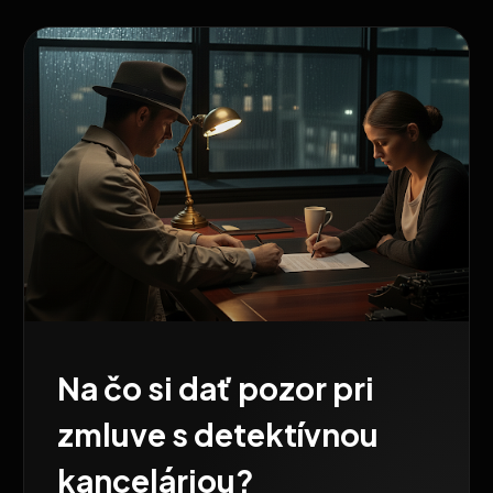
Na čo si dať pozor pri
zmluve s detektívnou
kanceláriou?