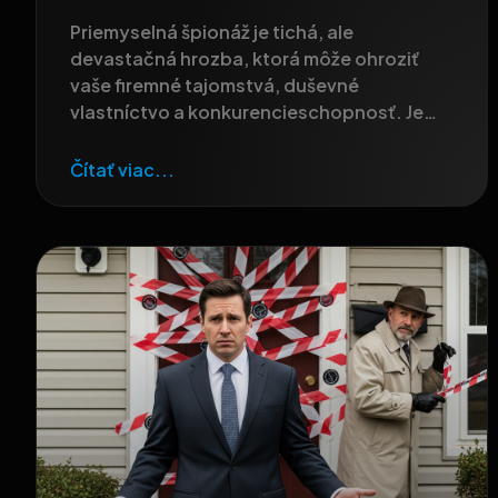
Priemyselná špionáž je tichá, ale
devastačná hrozba, ktorá môže ohroziť
vaše firemné tajomstvá, duševné
vlastníctvo a konkurencieschopnosť. Je
dôležité vedieť rozpoznať
Čítať viac...