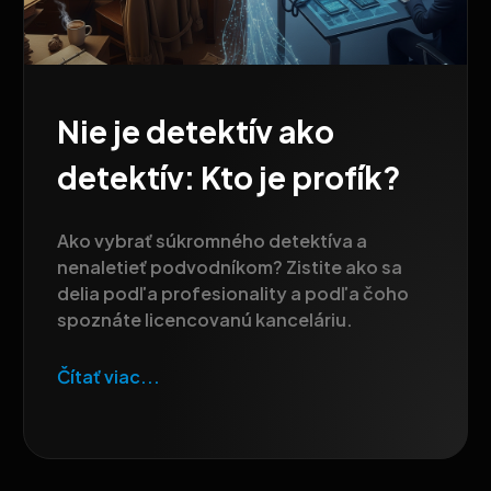
Nie je detektív ako
detektív: Kto je profík?
Ako vybrať súkromného detektíva a
nenaletieť podvodníkom? Zistite ako sa
delia podľa profesionality a podľa čoho
spoznáte licencovanú kanceláriu.
Čítať viac...