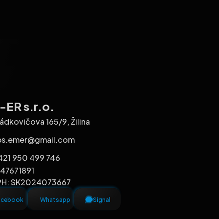
ER s.r.o.
ádkovičova 165/9, Žilina
bs.emer@gmail.com
421 950 499 746
 47671891
PH: SK2024073667
acebook
Whatsapp
Signal