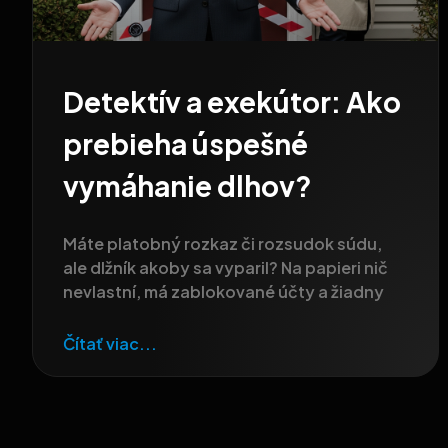
Detektív a exekútor: Ako
prebieha úspešné
vymáhanie dlhov?
Máte platobný rozkaz či rozsudok súdu,
ale dlžník akoby sa vyparil? Na papieri nič
nevlastní, má zablokované účty a žiadny
Čítať viac...