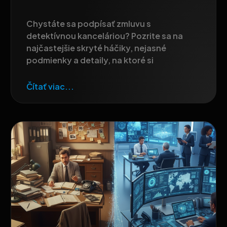
Chystáte sa podpísať zmluvu s
detektívnou kanceláriou? Pozrite sa na
najčastejšie skryté háčiky, nejasné
podmienky a detaily, na ktoré si
Čítať viac...