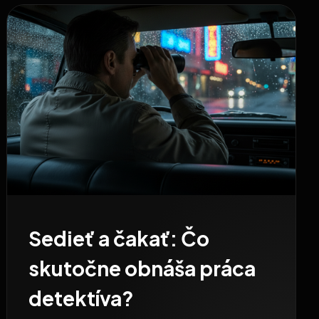
Sedieť a čakať: Čo
skutočne obnáša práca
detektíva?