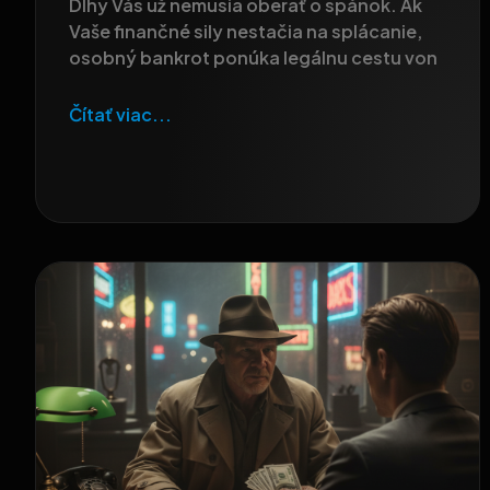
Dlhy Vás už nemusia oberať o spánok. Ak
Vaše finančné sily nestačia na splácanie,
osobný bankrot ponúka legálnu cestu von
Čítať viac...