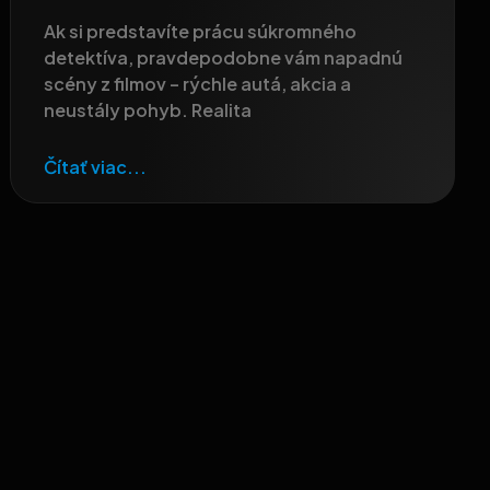
Ak si predstavíte prácu súkromného
detektíva, pravdepodobne vám napadnú
scény z filmov – rýchle autá, akcia a
neustály pohyb. Realita
Čítať viac...