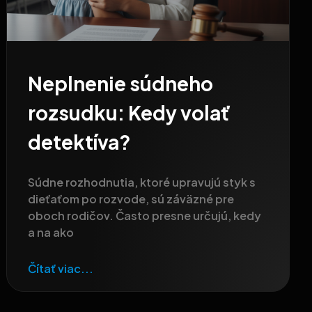
Neplnenie súdneho
rozsudku: Kedy volať
detektíva?
Súdne rozhodnutia, ktoré upravujú styk s
dieťaťom po rozvode, sú záväzné pre
oboch rodičov. Často presne určujú, kedy
a na ako
Čítať viac...