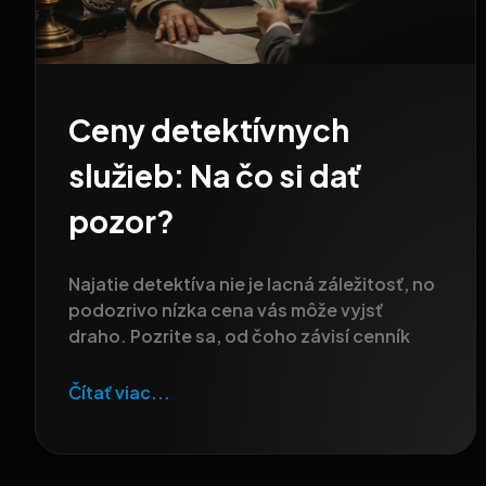
Ceny detektívnych
služieb: Na čo si dať
pozor?
Najatie detektíva nie je lacná záležitosť, no
podozrivo nízka cena vás môže vyjsť
draho. Pozrite sa, od čoho závisí cenník
Čítať viac...