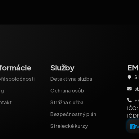
nformácie
Služby
EM-
Sl
fil spoločnosti
Detektívna služba
s
og
Ochrana osôb
+
ntakt
Strážna služba
IČO:
Bezpečnostný plán
IČ D
Strelecké kurzy
F