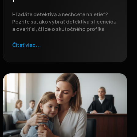
Hľadáte detektíva a nechcete naletieť?
Pozrite sa, ako vybrať detektíva s licenciou
a overiť si, či ide o skutočného profíka
Čítať viac...