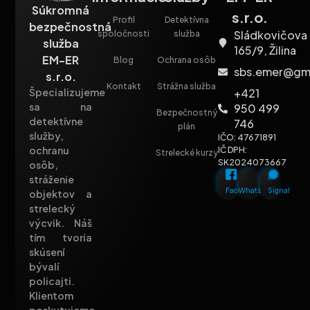
Súkromná
s.r.o.
Profil
Detektívna
bezpečnostná
Sládkovičova
spoločnosti
služba
služba
165/9, Žilina
EM-ER
Blog
Ochrana osôb
sbs.emer@gm
s.r.o.
Kontakt
Strážna služba
+421
Špecializujeme
sa na
950 499
Bezpečnostný
detektívne
746
plán
služby,
IČO: 47671891
ochranu
IČ DPH:
Strelecké kurzy
SK2024073667
osôb,
stráženie
Facebook
Whatsapp
Signal
objektov a
strelecký
výcvik. Náš
tím tvoria
skúsení
bývalí
policajti.
Klientom
poskytujeme