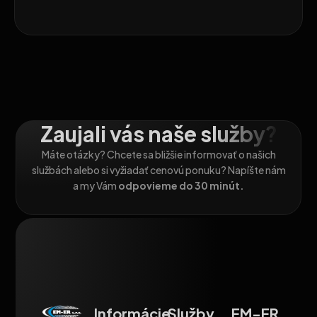
Zaujali vás naše služby?
Máte otázky? Chcete sa bližšie informovať o našich
službách alebo si vyžiadať cenovú ponuku? Napíšte nám
a my Vám
odpovieme do 30 minút.
Informácie
Služby
EM-ER