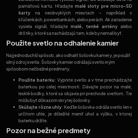
pamäťovú kartu. Hľadajte
malé sloty pre micro-SD
karty
na neobvyklých miestach – napríklad v
kľúčenkách, powerbankách, alebo perách. Ak zariadenie
vysiela signál, hľadajte
malé, tenké antény
alebo
drôtiky, ktoré sa nachádzajú tam, kde by nemali byť.
Použite svetlo na odhalenie kamier
Najjednoduchší spôsob, ako odhaliť šošovku kamery, je použiť
silný zdroj svetla. Šošovky kamier odrážajú svetlo iným
spôsobom než bežné predmety.
Použite baterku
: Vypnite svetlo a v tme prechádzajte
baterkou po celej miestnosti. Dávajte pozor na malé,
lesklé bodky, ktoré sa objavia pri prechode svetlom. Tie
môžu byť dôkazom skrytej šošovky.
Skúšajte rôzne uhly
: Keďže šošovka odráža svetlo len v
určitom uhle, je dôležité meniť uhol a výšku, v ktorej
baterku držíte.
Pozor na bežné predmety