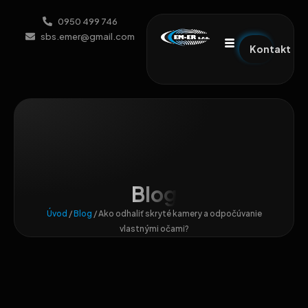
0950 499 746
sbs.emer@gmail.com
Kontakt
Blog
Úvod
/
Blog
/
Ako odhaliť skryté kamery a odpočúvanie
vlastnými očami?