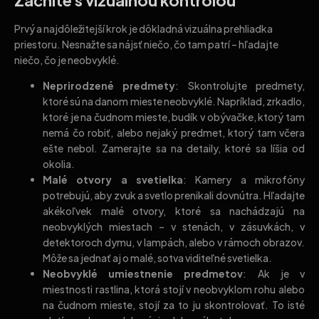
Prvý a najdôležitejší krok je dôkladná vizuálna prehliadka
priestoru. Nesnažte sa nájsť niečo, čo tam patrí – hľadajte
niečo, čo je neobvyklé.
Neprirodzené predmety
: Skontrolujte predmety,
ktoré sú na danom mieste neobvyklé. Napríklad, zrkadlo,
ktoré je na čudnom mieste, budík v obývačke, ktorý tam
nemá čo robiť, alebo nejaký predmet, ktorý tam včera
ešte nebol. Zamerajte sa na detaily, ktoré sa líšia od
okolia.
Malé otvory a svetielka
: Kamery a mikrofóny
potrebujú, aby zvuk a svetlo prenikali dovnútra. Hľadajte
akékoľvek malé otvory, ktoré sa nachádzajú na
neobvyklých miestach – v stenách, v zásuvkách, v
detektoroch dymu, v lampách, alebo v rámoch obrazov.
Môže sa jednať aj o malé, sotva viditeľné svetielka.
Neobvyklé umiestnenie predmetov
: Ak je v
miestnosti rastlina, ktorá stojí v neobvyklom rohu alebo
na čudnom mieste, stojí za to ju skontrolovať. To isté