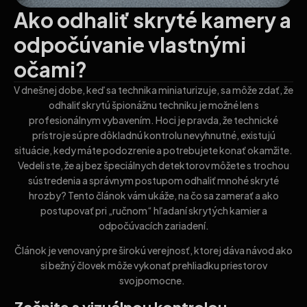
Ako odhaliť skryté kamery a
odpočúvanie vlastnými
očami?
V dnešnej dobe, keď sa technika miniaturizuje, sa môže zdať, že
odhaliť skrytú špionážnu techniku je možné len s
profesionálnym vybavením. Hoci je pravda, že technické
prístroje sú pre dôkladnú kontrolu nevyhnutné, existujú
situácie, kedy máte podozrenie a potrebujete konať okamžite.
Vedeli ste, že aj bez špeciálnych detektorov môžete s trochou
sústredenia a správnym postupom odhaliť mnohé skryté
hrozby? Tento článok vám ukáže, na čo sa zamerať a ako
postupovať pri „ručnom“ hľadaní skrytých kamier a
odpočúvacích zariadení.
Článok je venovaný pre širokú verejnosť, ktorej dáva návod ako
si bežný človek môže vykonať prehliadku priestorov
svojpomocne.
Začnite s vizuálnou kontrolou