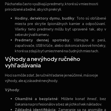
Páchatelia často využívajú predmety, ktoré sú v miestnosti
prirodzené a bežné, aby ich prekryli.
Hodiny, detektory dymu, budíky
: Toto sú obľúbené
miesta pre skrytie špionážnych kamier a odpočúvaní.
Všetky tieto predmety môžu byť upravené tak, aby v
sebe ukrývali kameru.
Predmety dennej spotreby
: Všímajte si perá,
zapaľovače, USB kľúče, alebo dokonca kávové hrnčeky,
ktoré sa zdajú byť umiestnené na čudných miestach.
Výhody a nevýhody ručného
vyhľadávania
Hoci sa môže zdať, že ručné hľadanie je neúčinné, má svoje
výhody, ale aj zásadné nevýhody.
Výhody
:
Okamžité a bezplatné
: Môžete konať ihneď, bez
čakania na profesionálov a bez akýchkoľvek nákladov.
Základná identifikácia
: Zameranie sa na anomálie a