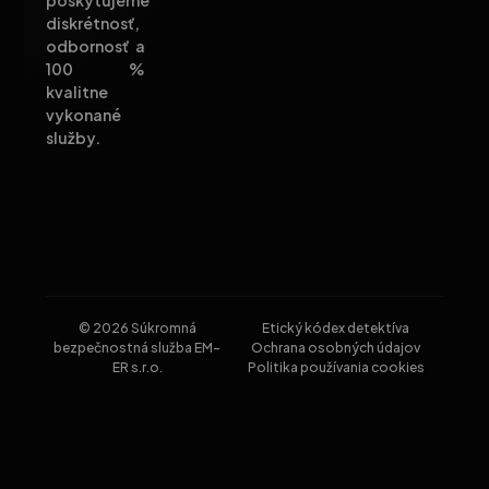
diskrétnosť,
odbornosť a
100 %
kvalitne
vykonané
služby.
© 2026 Súkromná
Etický kódex detektíva
bezpečnostná služba EM-
Ochrana osobných údajov
ER s.r.o.
Politika používania cookies