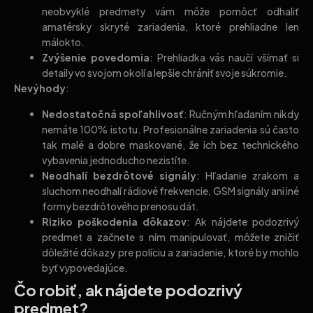
neobvyklé predmety vám môže pomôcť odhaliť
amatérsky skryté zariadenia, ktoré prehliadne len
málokto.
Zvýšenie povedomia
: Prehliadka vás naučí všímať si
detaily vo svojom okolí a lepšie chrániť svoje súkromie.
Nevýhody
:
Nedostatočná spoľahlivosť
: Ručným hľadaním nikdy
nemáte 100% istotu. Profesionálne zariadenia sú často
tak malé a dobre maskované, že ich bez technického
vybavenia jednoducho nezistíte.
Neodhalí bezdrôtové signály
: Hľadanie zrakom a
sluchom neodhalí rádiové frekvencie, GSM signály ani iné
formy bezdrôtového prenosu dát.
Riziko poškodenia dôkazov
: Ak nájdete podozrivý
predmet a začnete s ním manipulovať, môžete zničiť
dôležité dôkazy pre políciu a zariadenie, ktoré by mohlo
byť vypovedajúce.
Čo robiť, ak nájdete podozrivý
predmet?