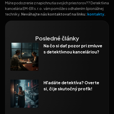
Máte podozrenie z napichnutia svojich priestorov?? Detektívna
kancelária EM-ER s.r.o. vám pomôže s odhalením špionážnej
techniky.
Neváhajte nás kontaktovať
na linku:
kontakty
.
Posledné články
Na čo si dať pozor pri zmluve
s detektívnou kanceláriou?
Hľadáte detektíva? Overte
si, či je skutočný profík!