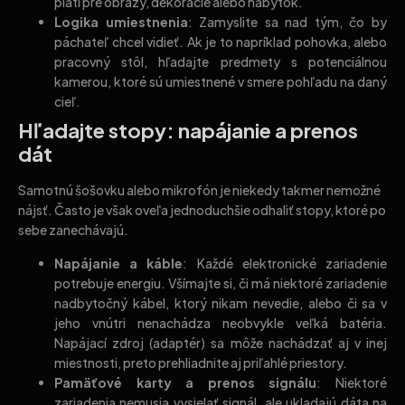
platí pre obrazy, dekorácie alebo nábytok.
Logika umiestnenia
: Zamyslite sa nad tým, čo by
páchateľ chcel vidieť. Ak je to napríklad pohovka, alebo
pracovný stôl, hľadajte predmety s potenciálnou
kamerou, ktoré sú umiestnené v smere pohľadu na daný
cieľ.
Hľadajte stopy: napájanie a prenos
dát
Samotnú šošovku alebo mikrofón je niekedy takmer nemožné
nájsť. Často je však oveľa jednoduchšie odhaliť stopy, ktoré po
sebe zanechávajú.
Napájanie a káble
: Každé elektronické zariadenie
potrebuje energiu. Všímajte si, či má niektoré zariadenie
nadbytočný kábel, ktorý nikam nevedie, alebo či sa v
jeho vnútri nenachádza neobvykle veľká batéria.
Napájací zdroj (adaptér) sa môže nachádzať aj v inej
miestnosti, preto prehliadnite aj priľahlé priestory.
Pamäťové karty a prenos signálu
: Niektoré
zariadenia nemusia vysielať signál, ale ukladajú dáta na