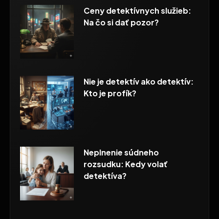
Ceny detektívnych služieb:
Na čo si dať pozor?
Nie je detektív ako detektív:
Kto je profík?
Neplnenie súdneho
rozsudku: Kedy volať
detektíva?