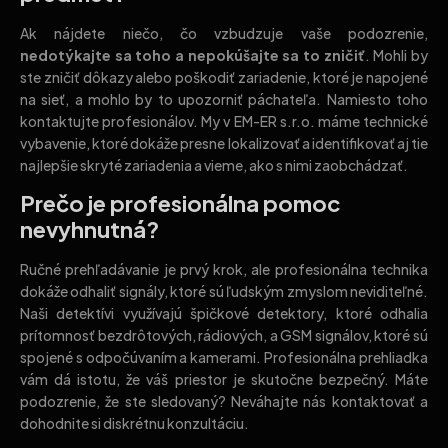
Ak nájdete niečo, čo vzbudzuje vaše podozrenie,
nedotýkajte sa toho a nepokúšajte sa to zničiť
. Mohli by
ste zničiť dôkazy alebo poškodiť zariadenie, ktoré je napojené
na sieť, a mohlo by to upozorniť páchateľa. Namiesto toho
kontaktujte profesionálov. My v EM-ER s.r.o. máme technické
vybavenie, ktoré dokáže presne lokalizovať a identifikovať aj tie
najlepšie skryté zariadenia a vieme, ako s nimi zaobchádzať.
Prečo je profesionálna pomoc
nevyhnutná?
Ručné prehľadávanie je prvý krok, ale profesionálna technika
dokáže odhaliť signály, ktoré sú ľudským zmyslom neviditeľné.
Naši detektívi využívajú špičkové detektory, ktoré odhalia
prítomnosť bezdrôtových, rádiových, a GSM signálov, ktoré sú
spojené s odpočúvaním a kamerami. Profesionálna prehliadka
vám dá istotu, že váš priestor je skutočne bezpečný. Máte
podozrenie, že ste sledovaný? Neváhajte nás kontaktovať a
dohodnite si diskrétnu konzultáciu.