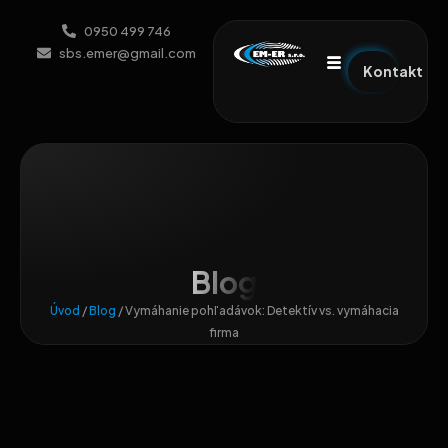
0950 499 746
sbs.emer@gmail.com
Kontakt
Blog
Úvod
/
Blog
/
Vymáhanie pohľadávok: Detektív vs. vymáhacia
firma