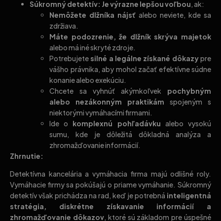
Súkromný detektív: Je výrazne lepšou voľbou
, ak:
Nemôžete dlžníka nájsť
alebo neviete, kde sa
zdržiava.
Máte podozrenie, že dlžník skrýva majetok
alebo má iné skryté zdroje.
Potrebujete
silné a legálne získané dôkazy
pre
vášho právnika, aby mohol začať efektívne súdne
konanie alebo exekúciu.
Chcete sa vyhnúť akýmkoľvek
pochybným
alebo nezákonným praktikám
spojeným s
niektorými vymáhacími firmami.
Ide o
komplexnú pohľadávku
alebo vysokú
sumu, kde je dôležitá dôkladná analýza a
zhromažďovanie informácií.
Zhrnutie:
Detektívna kancelária a vymáhacia firma majú odlišné roly.
Vymáhacie firmy sa pokúšajú o priame vymáhanie. Súkromný
detektív však prichádza na rad, keď je potrebná
inteligentná
stratégia, diskrétne získavanie informácií a
zhromažďovanie dôkazov
, ktoré sú základom pre úspešné