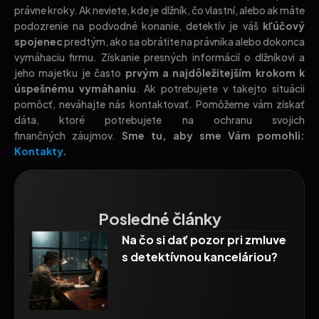
právne kroky. Ak neviete, kde je dlžník, čo vlastní, alebo ak máte
podozrenie na podvodné konanie, detektív je váš
kľúčový
spojenec
predtým, ako sa obrátite na právnika alebo dokonca
vymáhaciu firmu. Získanie presných informácií o dlžníkovi a
jeho majetku je často
prvým a najdôležitejším krokom k
úspešnému vymáhaniu
. Ak potrebujete v takejto situácii
pomôcť, neváhajte nás kontaktovať. Pomôžeme vám získať
dáta, ktoré potrebujete na ochranu svojich
finančných záujmov.
Sme tu, aby sme Vám pomohli:
Kontakty
.
Posledné články
Na čo si dať pozor pri zmluve
s detektívnou kanceláriou?