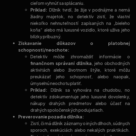
cieľom vyhnúť sa splácaniu.
Príklad:
Dlžník tvrdí, že žije v podnájme a nemá
žiadny majetok, no detektív zistí, že vlastní
niekoľko nehnuteľností zapísaných na „bieleho
koňa“ alebo má luxusné vozidlo, ktoré užíva jeho
blízky príbuzný.
Získavanie dôkazov o platobnej
schopnosti/neochote:
Detektív môže zhromaždiť informácie o
finančnom správaní dlžníka
, jeho obchodných
aktivitách alebo životnom štýle, ktoré môžu
preukázať jeho schopnosť, alebo naopak,
úmyselnú neochotu platiť.
Príklad:
Dlžník sa vyhovára na chudobu, no
detektív zdokumentuje jeho luxusné dovolenky,
nákupy drahých predmetov alebo účasť na
drahých spoločenských podujatiach.
Preverovanie pozadia dlžníka:
Zistí, či má dlžník záznamy o iných dlhoch, súdnych
sporoch, exekúciách alebo nekalých praktikách.