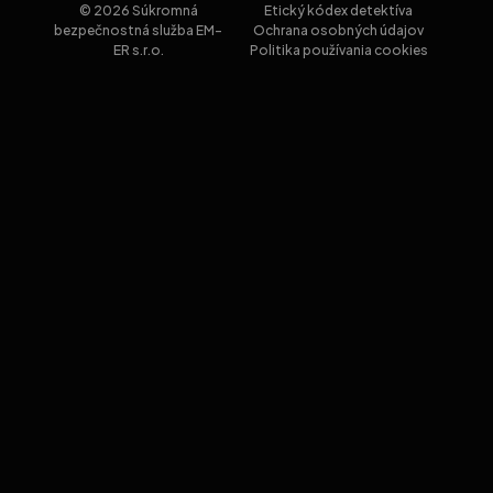
© 2026 Súkromná
Etický kódex detektíva
bezpečnostná služba EM-
Ochrana osobných údajov
ER s.r.o.
Politika používania cookies