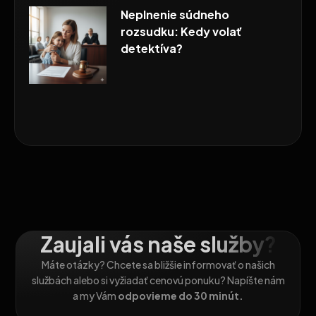
Neplnenie súdneho
rozsudku: Kedy volať
detektíva?
Zaujali vás naše služby?
Máte otázky? Chcete sa bližšie informovať o našich
službách alebo si vyžiadať cenovú ponuku? Napíšte nám
a my Vám
odpovieme do 30 minút.