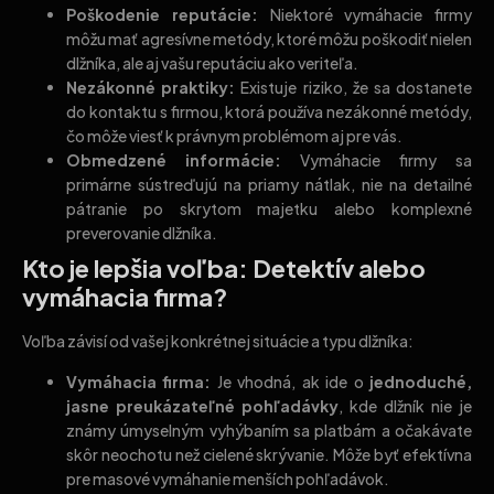
Poškodenie reputácie:
Niektoré vymáhacie firmy
môžu mať agresívne metódy, ktoré môžu poškodiť nielen
dlžníka, ale aj vašu reputáciu ako veriteľa.
Nezákonné praktiky:
Existuje riziko, že sa dostanete
do kontaktu s firmou, ktorá používa nezákonné metódy,
čo môže viesť k právnym problémom aj pre vás.
Obmedzené informácie:
Vymáhacie firmy sa
primárne sústreďujú na priamy nátlak, nie na detailné
pátranie po skrytom majetku alebo komplexné
preverovanie dlžníka.
Kto je lepšia voľba: Detektív alebo
vymáhacia firma?
Voľba závisí od vašej konkrétnej situácie a typu dlžníka:
Vymáhacia firma:
Je vhodná, ak ide o
jednoduché,
jasne preukázateľné pohľadávky
, kde dlžník nie je
známy úmyselným vyhýbaním sa platbám a očakávate
skôr neochotu než cielené skrývanie. Môže byť efektívna
pre masové vymáhanie menších pohľadávok.