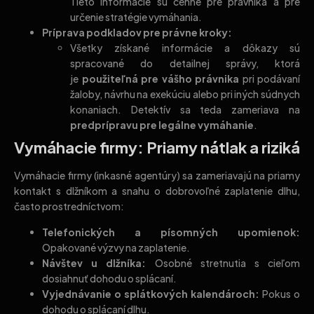
Tieto informácie sú cenné pre právnika a pre
určenie stratégie vymáhania.
Príprava podkladov pre právne kroky:
Všetky získané informácie a dôkazy sú
spracované do detailnej správy, ktorá
je
použiteľná pre vášho právnika
pri podávaní
žaloby, návrhu na exekúciu alebo pri iných súdnych
konaniach. Detektív sa teda zameriava na
predprípravu pre legálne vymáhanie
.
Vymáhacie firmy: Priamy nátlak a riziká
Vymáhacie firmy (inkasné agentúry) sa zameriavajú na priamy
kontakt s dlžníkom a snahu o dobrovoľné zaplatenie dlhu,
často prostredníctvom:
Telefonických a písomných upomienok:
Opakované výzvy na zaplatenie.
Návštev u dlžníka:
Osobné stretnutia s cieľom
dosiahnuť dohodu o splácaní.
Vyjednávanie o splátkových kalendároch:
Pokus o
dohodu o splácaní dlhu.