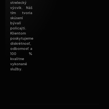
strelecký
výcvik. Náš
tím tvoria
skúsení
bývalí
policajti.
Klientom
poskytujeme
diskrétnosť,
odbornosť a
100 %
kvalitne
vykonané
služby.