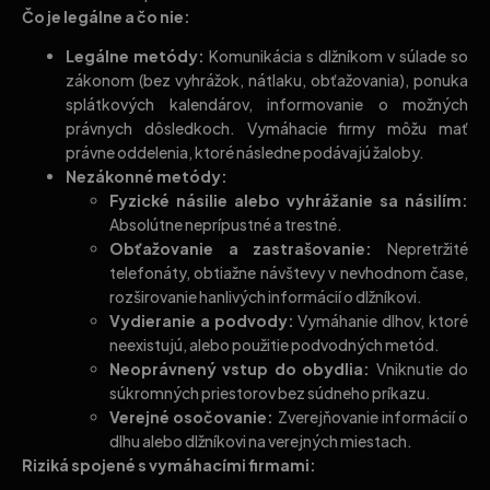
Čo je legálne a čo nie:
Legálne metódy:
Komunikácia s dlžníkom v súlade so
zákonom (bez vyhrážok, nátlaku, obťažovania), ponuka
splátkových kalendárov, informovanie o možných
právnych dôsledkoch. Vymáhacie firmy môžu mať
právne oddelenia, ktoré následne podávajú žaloby.
Nezákonné metódy:
Fyzické násilie alebo vyhrážanie sa násilím:
Absolútne neprípustné a trestné.
Obťažovanie a zastrašovanie:
Nepretržité
telefonáty, obtiažne návštevy v nevhodnom čase,
rozširovanie hanlivých informácií o dlžníkovi.
Vydieranie a podvody:
Vymáhanie dlhov, ktoré
neexistujú, alebo použitie podvodných metód.
Neoprávnený vstup do obydlia:
Vniknutie do
súkromných priestorov bez súdneho príkazu.
Verejné osočovanie:
Zverejňovanie informácií o
dlhu alebo dlžníkovi na verejných miestach.
Riziká spojené s vymáhacími firmami: