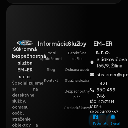
Informácie
Služby
EM-ER
Súkromná
s.r.o.
Profil
Detektívna
bezpečnostná
Sládkovičova
spoločnosti
služba
služba
165/9, Žilina
EM-ER
Blog
Ochrana osôb
sbs.emer@gm
s.r.o.
Kontakt
Strážna služba
+421
Špecializujeme
sa na
950 499
Bezpečnostný
detektívne
746
plán
služby,
IČO: 47671891
ochranu
IČ DPH:
Strelecké kurzy
SK2024073667
osôb,
stráženie
Facebook
Whatsapp
Signal
objektov a