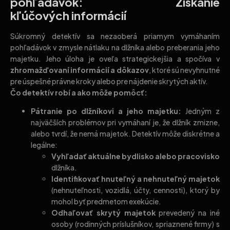
pohľadávok: Získanie
kľúčových informácií
Súkromný detektív sa nezaoberá priamym vymáhaním
pohľadávok v zmysle nátlaku na dlžníka alebo preberania jeho
majetku. Jeho úloha je oveľa strategickejšia a spočíva v
zhromažďovaní informácií a dôkazov
, ktoré sú nevyhnutné
pre úspešné právne kroky alebo pre nájdenie skrytých aktív.
Čo detektív robí a ako môže pomôcť:
Pátranie po dlžníkovi a jeho majetku:
Jedným z
najväčších problémov pri vymáhaní je, že dlžník zmizne,
alebo tvrdí, že nemá majetok. Detektív môže diskrétne a
legálne:
Vyhľadať aktuálne bydlisko alebo pracovisko
dlžníka.
Identifikovať hnuteľný a nehnuteľný majetok
(nehnuteľnosti, vozidlá, účty, cennosti), ktorý by
mohol byť predmetom exekúcie.
Odhaľovať skrytý majetok
prevedený na iné
osoby (rodinných príslušníkov, spriaznené firmy) s