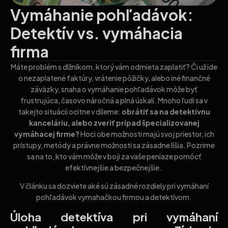
Vymáhanie pohľadávok:
Detektív vs. vymáhacia
firma
Máte problém s dlžníkom, ktorý vám odmieta zaplatiť? Či už ide
o nezaplatené faktúry, vrátenie pôžičky, alebo iné finančné
záväzky, snaha o vymáhanie pohľadávok môže byť
frustrujúca, časovo náročná a plná úskalí. Mnoho ľudí sa v
takejto situácii ocitne v dileme:
obrátiť sa na detektívnu
kanceláriu, alebo zveriť prípad špecializovanej
vymáhacej firme?
Hoci obe možnosti majú svoj priestor, ich
prístupy, metódy a právne možnosti sa zásadne líšia. Pozrime
sa na to, kto vám môže v boji za vaše peniaze pomôcť
efektívnejšie a bezpečnejšie.
V článku sa dozviete aké sú zásadné rozdiely pri vymáhaní
pohľadávok vymahačkou firmou a detektívom.
Úloha detektíva pri vymáhaní