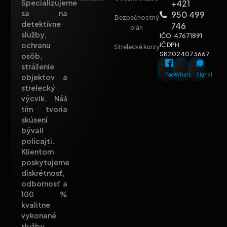
+421
Špecializujeme
sa na
950 499
Bezpečnostný
detektívne
746
plán
služby,
IČO: 47671891
ochranu
IČ DPH:
Strelecké kurzy
SK2024073667
osôb,
stráženie
Facebook
Whatsapp
Signal
objektov a
strelecký
výcvik. Náš
tím tvoria
skúsení
bývalí
policajti.
Klientom
poskytujeme
diskrétnosť,
odbornosť a
100 %
kvalitne
vykonané
služby.