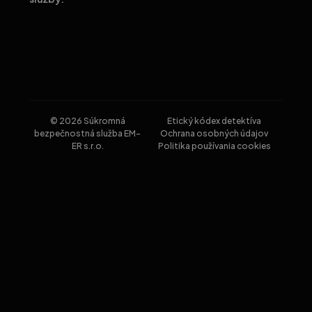
© 2026 Súkromná
Etický kódex detektíva
bezpečnostná služba EM-
Ochrana osobných údajov
ER s.r.o.
Politika používania cookies