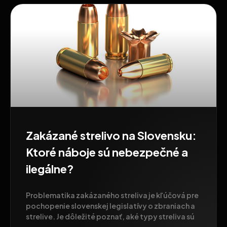
Zakázané strelivo na Slovensku:
Ktoré náboje sú nebezpečné a
ilegálne?
Problematika zakázaného streliva je kľúčová pre
pochopenie slovenskej legislatívy o zbraniach a
strelive. Je dôležité poznať, aké typy streliva sú