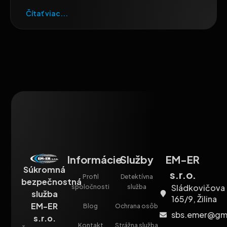
Čítať viac...
Informácie
Služby
EM-ER
Súkromná
s.r.o.
Profil
Detektívna
bezpečnostná
Sládkovičova
spoločnosti
služba
služba
165/9, Žilina
EM-ER
Blog
Ochrana osôb
sbs.emer@gm
s.r.o.
Kontakt
Strážna služba