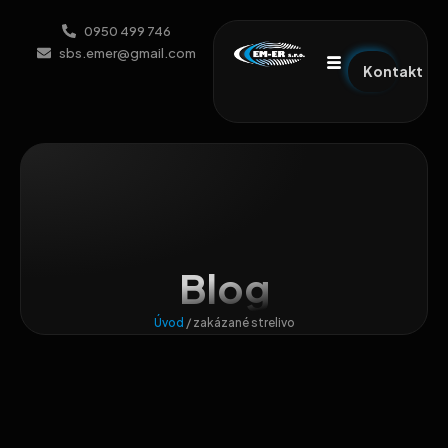
0950 499 746
sbs.emer@gmail.com
Kontakt
Blog
Úvod
/
zakázané strelivo