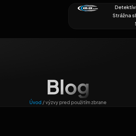
Detektív
Strážna s
Blog
Úvod
/
výzvy pred použitím zbrane