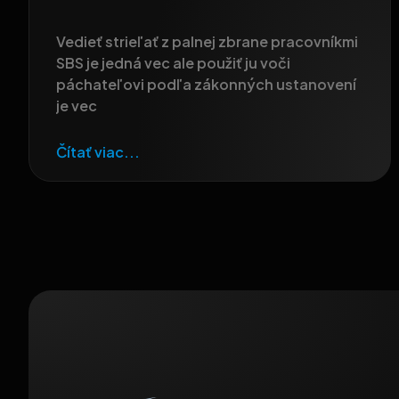
Vedieť strieľať z palnej zbrane pracovníkmi
SBS je jedná vec ale použiť ju voči
páchateľovi podľa zákonných ustanovení
je vec
Čítať viac...