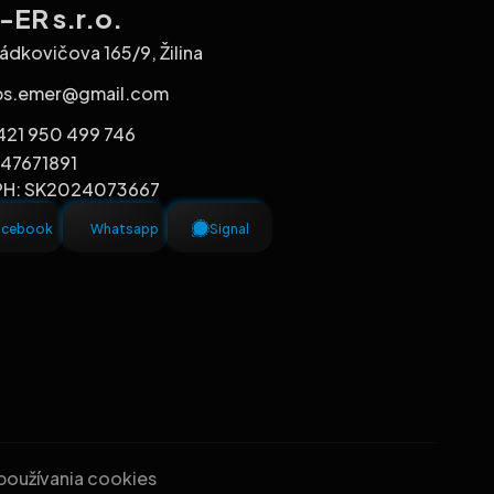
ER s.r.o.
ádkovičova 165/9, Žilina
bs.emer@gmail.com
421 950 499 746
 47671891
PH: SK2024073667
acebook
Whatsapp
Signal
 používania cookies