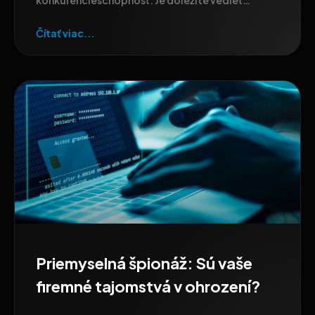
konkurencieschopnosť. Je dôležité vedieť
rozpoznať
Čítať viac...
Priemyselná špionáž: Sú vaše
firemné tajomstvá v ohrození?