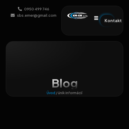
0950 499 746
sbs.emer@gmail.com
Kontakt
Blog
Úvod
/
únik informácií