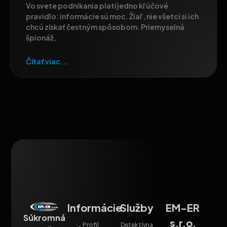
Vo svete podnikania platí jedno kľúčové
pravidlo: informácie sú moc. Žiaľ, nie všetci si ich
chcú získať čestným spôsobom. Priemyselná
špionáž,
Čítať viac...
Informácie
Služby
EM-ER
Súkromná
s.r.o.
Profil
Detektívna