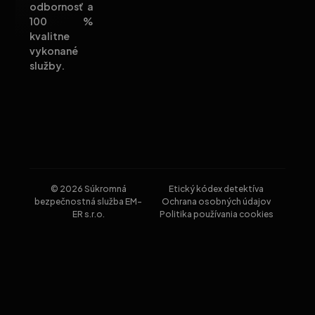
odbornosť a
100 %
kvalitne
vykonané
služby.
© 2026 Súkromná
Etický kódex detektíva
bezpečnostná služba EM-
Ochrana osobných údajov
ER s.r.o.
Politika používania cookies