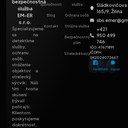
bezpečnostná
Sládkovičova
spoločnosti
služba
služba
165/9, Žilina
EM-ER
Blog
Ochrana osôb
sbs.emer@gm
s.r.o.
Kontakt
Strážna služba
+421
Špecializujeme
sa na
950 499
Bezpečnostný
detektívne
746
plán
služby,
IČO: 47671891
ochranu
IČ DPH:
Strelecké kurzy
SK2024073667
osôb,
stráženie
Facebook
Whatsapp
Signal
objektov a
strelecký
výcvik. Náš
tím tvoria
skúsení
bývalí
policajti.
Klientom
poskytujeme
diskrétnosť,