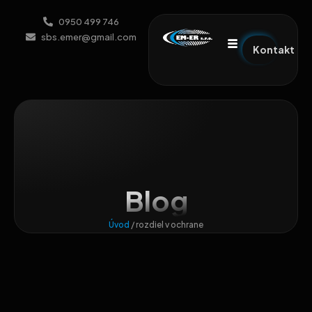
0950 499 746
sbs.emer@gmail.com
Kontakt
Blog
Úvod
/
rozdiel v ochrane