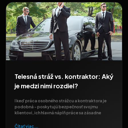
Telesná stráž vs. kontraktor: Aký
je medzi nimi rozdiel?
I keď práca osobného strážcu a kontraktora je
podobná – poskytujú bezpečnosť svojmu
klientovi, ich hlavná náplň práce sa zásadne
Čítať viac...