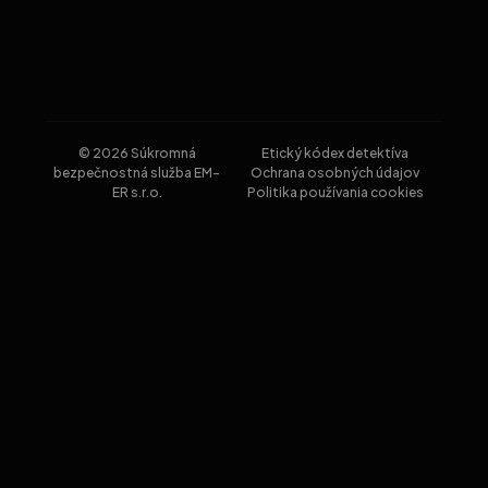
© 2026 Súkromná
Etický kódex detektíva
bezpečnostná služba EM-
Ochrana osobných údajov
ER s.r.o.
Politika používania cookies