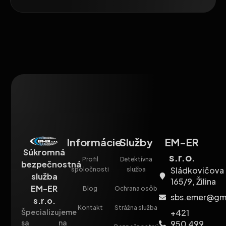
Informácie
Služby
EM-ER
Súkromná
s.r.o.
Profil
Detektívna
bezpečnostná
Sládkovičova
spoločnosti
služba
služba
165/9, Žilina
EM-ER
Blog
Ochrana osôb
sbs.emer@gm
s.r.o.
Kontakt
Strážna služba
+421
Špecializujeme
sa na
950 499