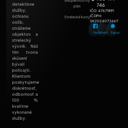
Bezpečnostný
detektívne
746
plán
služby,
IČO: 47671891
ochranu
IČ DPH:
Strelecké kurzy
SK2024073667
osôb,
stráženie
Facebook
Whatsapp
Signal
objektov a
strelecký
výcvik. Náš
tím tvoria
skúsení
bývalí
policajti.
Klientom
poskytujeme
diskrétnosť,
odbornosť a
100 %
kvalitne
vykonané
služby.