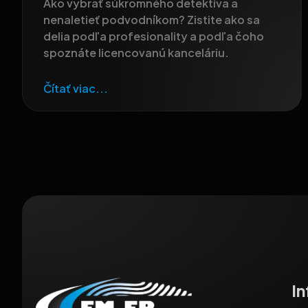
Ako vybrať súkromného detektíva a
nenaletieť podvodníkom? Zistite ako sa
delia podľa profesionality a podľa čoho
spoznáte licencovanú kanceláriu.
Čítať viac...
I