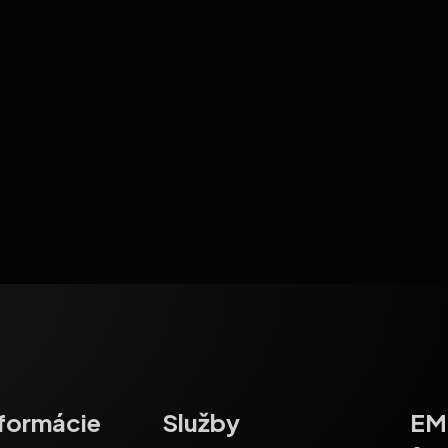
nformácie
Služby
EM-