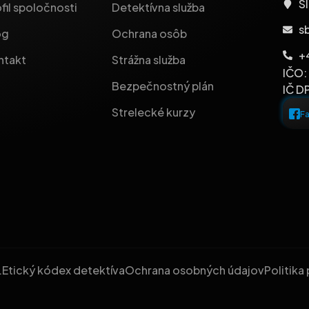
Sl
fil spoločnosti
Detektívna služba
s
og
Ochrana osôb
+
ntakt
Strážna služba
IČO:
Bezpečnostný plán
IČ D
Strelecké kurzy
F
.
Etický kódex detektíva
Ochrana osobných údajov
Politika