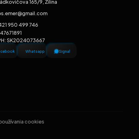
ádkovičova 165/9, Žilina
bs.emer@gmail.com
421 950 499 746
 47671891
PH: SK2024073667
acebook
Whatsapp
Signal
 používania cookies