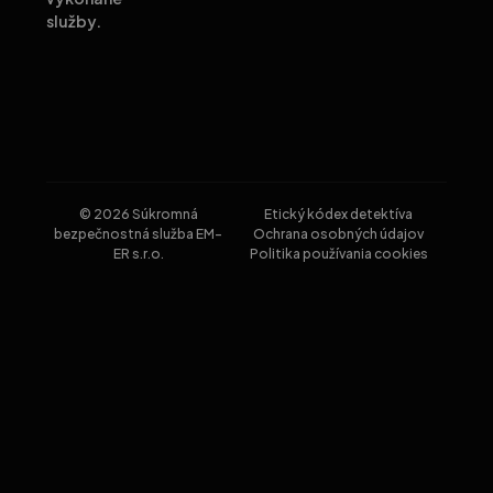
služby.
© 2026 Súkromná
Etický kódex detektíva
bezpečnostná služba EM-
Ochrana osobných údajov
ER s.r.o.
Politika používania cookies