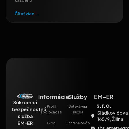
každého
Čítať viac...
Informácie
Služby
EM-ER
Súkromná
s.r.o.
Profil
Detektívna
bezpečnostná
Sládkovičova
spoločnosti
služba
služba
165/9, Žilina
EM-ER
Blog
Ochrana osôb
sbs.emer@gm