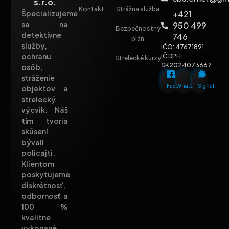
s.r.o.
Kontakt
Strážna služba
+421
Špecializujeme
sa na
950 499
Bezpečnostný
detektívne
746
plán
služby,
IČO: 47671891
ochranu
IČ DPH:
Strelecké kurzy
SK2024073667
osôb,
stráženie
Facebook
Whatsapp
Signal
objektov a
strelecký
výcvik. Náš
tím tvoria
skúsení
bývalí
policajti.
Klientom
poskytujeme
diskrétnosť,
odbornosť a
100 %
kvalitne
vykonané