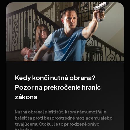
Kedy končí nutná obrana?
Pozor na prekročenie hraníc
zákona
Nutná obrana je inštitút, ktorý nám umožňuje
brániť sa proti bezprostredne hroziacemu alebo
trvajúcemu útoku. Je to prirodzené právo