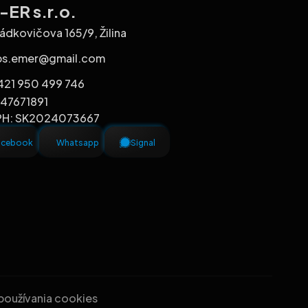
ER s.r.o.
ádkovičova 165/9, Žilina
bs.emer@gmail.com
421 950 499 746
 47671891
PH: SK2024073667
acebook
Whatsapp
Signal
 používania cookies