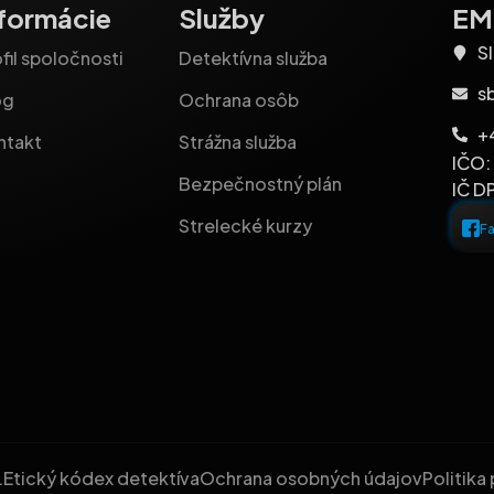
nformácie
Služby
EM-
Sl
fil spoločnosti
Detektívna služba
s
og
Ochrana osôb
+
ntakt
Strážna služba
IČO:
Bezpečnostný plán
IČ D
Strelecké kurzy
F
.
Etický kódex detektíva
Ochrana osobných údajov
Politika