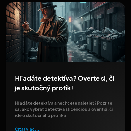
Hľadáte detektíva? Overte si, či
je skutočný profík!
Hľadáte detektíva a nechcete naletieť? Pozrite
sa, ako vybrať detektíva s licenciou a overiť si, či
ide o skutočného profíka
Čítať viac...