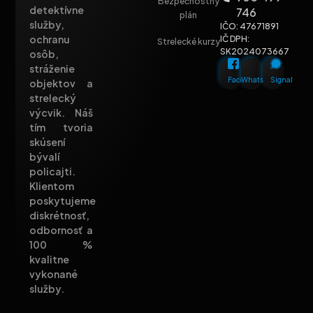
Bezpečnostný
detektívne
746
plán
služby,
IČO: 47671891
ochranu
IČ DPH:
Strelecké kurzy
SK2024073667
osôb,
stráženie
Facebook
Whatsapp
Signal
objektov a
strelecký
výcvik. Náš
tím tvoria
skúsení
bývalí
policajti.
Klientom
poskytujeme
diskrétnosť,
odbornosť a
100 %
kvalitne
vykonané
služby.