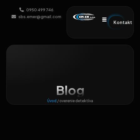
0950 499 746
sbs.emer@gmail.com
Kontakt
Blog
Úvod
/
overenie detektíva