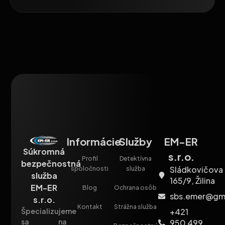
Informácie
Služby
EM-ER
Súkromná
s.r.o.
Profil
Detektívna
bezpečnostná
Sládkovičova
spoločnosti
služba
služba
165/9, Žilina
EM-ER
Blog
Ochrana osôb
sbs.emer@gm
s.r.o.
Kontakt
Strážna služba
+421
Špecializujeme
sa na
950 499