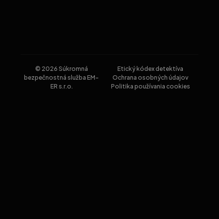
© 2026 Súkromná
Etický kódex detektíva
bezpečnostná služba EM-
Ochrana osobných údajov
ER s.r.o.
Politika používania cookies