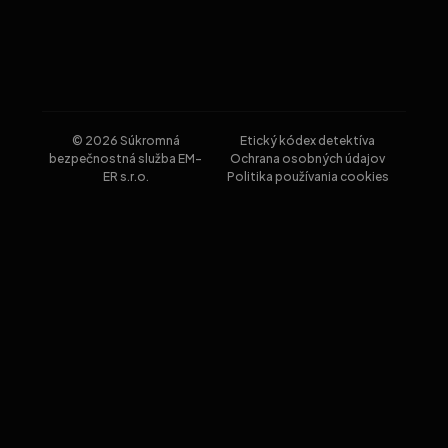
© 2026 Súkromná
Etický kódex detektíva
bezpečnostná služba EM-
Ochrana osobných údajov
ER s.r.o.
Politika používania cookies