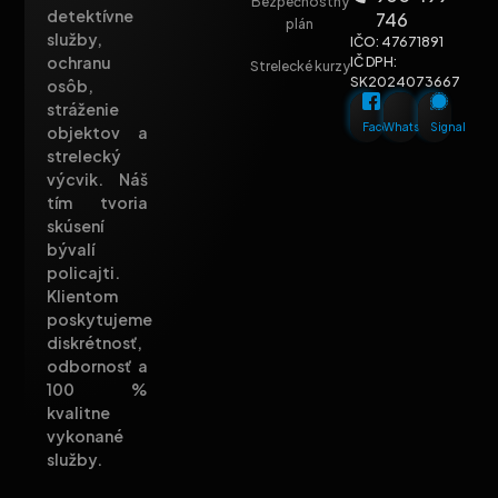
Bezpečnostný
detektívne
746
plán
služby,
IČO: 47671891
ochranu
IČ DPH:
Strelecké kurzy
SK2024073667
osôb,
stráženie
Facebook
Whatsapp
Signal
objektov a
strelecký
výcvik. Náš
tím tvoria
skúsení
bývalí
policajti.
Klientom
poskytujeme
diskrétnosť,
odbornosť a
100 %
kvalitne
vykonané
služby.