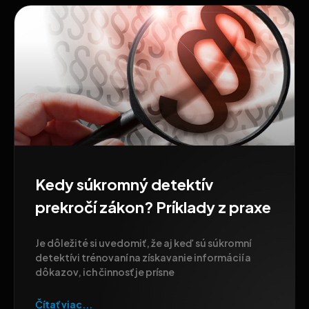
Kedy súkromný detektív
prekročí zákon? Príklady z praxe
Je dôležité si uvedomiť, že aj keď sú súkromní
detektívi trénovaní na získavanie informácií a
dôkazov, ich činnosť je prísne
Čítať viac...