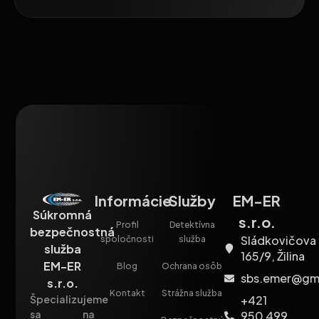
Informácie
Služby
EM-ER
Súkromná
s.r.o.
Profil
Detektívna
bezpečnostná
Sládkovičova
spoločnosti
služba
služba
165/9, Žilina
EM-ER
Blog
Ochrana osôb
sbs.emer@gm
s.r.o.
Kontakt
Strážna služba
+421
Špecializujeme
sa na
950 499