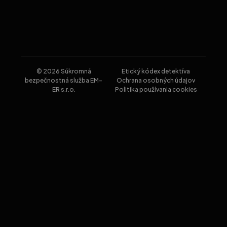
© 2026 Súkromná
Etický kódex detektíva
bezpečnostná služba EM-
Ochrana osobných údajov
ER s.r.o.
Politika používania cookies