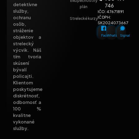
Bezpečnostný
detektívne
746
plán
služby,
IČO: 47671891
ochranu
IČ DPH:
Strelecké kurzy
SK2024073667
osôb,
stráženie
Facebook
Whatsapp
Signal
objektov a
strelecký
výcvik. Náš
tím tvoria
skúsení
bývalí
policajti.
Klientom
poskytujeme
diskrétnosť,
odbornosť a
100 %
kvalitne
vykonané
služby.