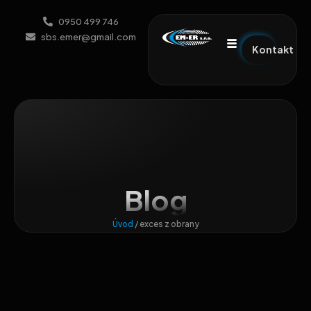
0950 499 746
sbs.emer@gmail.com
Kontakt
Blog
Úvod
/
exces z obrany