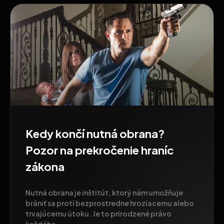
Kedy končí nutná obrana?
Pozor na prekročenie hraníc
zákona
Nutná obrana je inštitút, ktorý nám umožňuje
brániť sa proti bezprostredne hroziacemu alebo
trvajúcemu útoku. Je to prirodzené právo