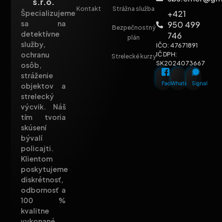
s.r.o.
Kontakt
Strážna služba
+421
Špecializujeme
sa na
950 499
Bezpečnostný
detektívne
746
plán
služby,
IČO: 47671891
ochranu
IČ DPH:
Strelecké kurzy
SK2024073667
osôb,
stráženie
Facebook
Whatsapp
Signal
objektov a
strelecký
výcvik. Náš
tím tvoria
skúsení
bývalí
policajti.
Klientom
poskytujeme
diskrétnosť,
odbornosť a
100 %
kvalitne
vykonané