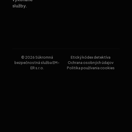
služby.
© 2026 Súkromná
Etický kódex detektíva
bezpečnostná služba EM-
Ochrana osobných údajov
ER s.r.o.
Politika používania cookies