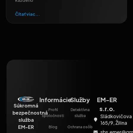
každého
Čítať viac...
Informácie
Služby
EM-ER
Súkromná
s.r.o.
Profil
Detektívna
bezpečnostná
Sládkovičova
spoločnosti
služba
služba
165/9, Žilina
EM-ER
Blog
Ochrana osôb
sbs.emer@gm