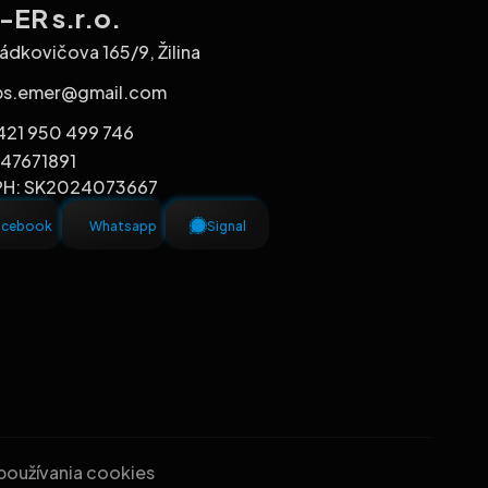
ER s.r.o.
ádkovičova 165/9, Žilina
bs.emer@gmail.com
421 950 499 746
 47671891
PH: SK2024073667
acebook
Whatsapp
Signal
 používania cookies