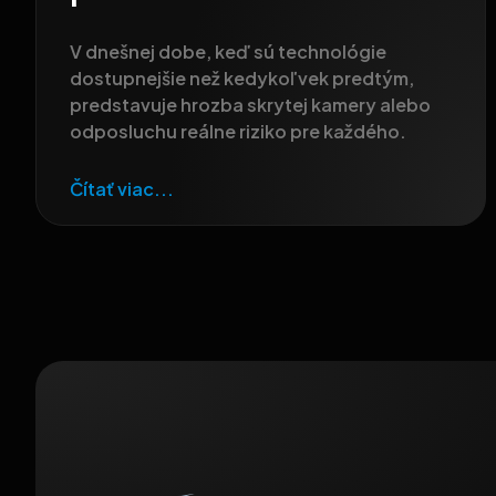
V dnešnej dobe, keď sú technológie
dostupnejšie než kedykoľvek predtým,
predstavuje hrozba skrytej kamery alebo
odposluchu reálne riziko pre každého.
Čítať viac...