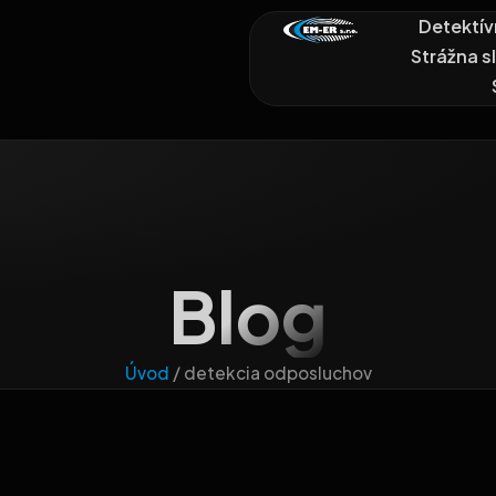
Detektív
Strážna s
Blog
Úvod
/
detekcia odposluchov