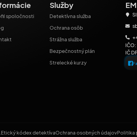
nformácie
Služby
EM-
Sl
fil spoločnosti
Detektívna služba
s
og
Ochrana osôb
+
ntakt
Strážna služba
IČO:
Bezpečnostný plán
IČ D
Strelecké kurzy
F
.
Etický kódex detektíva
Ochrana osobných údajov
Politika