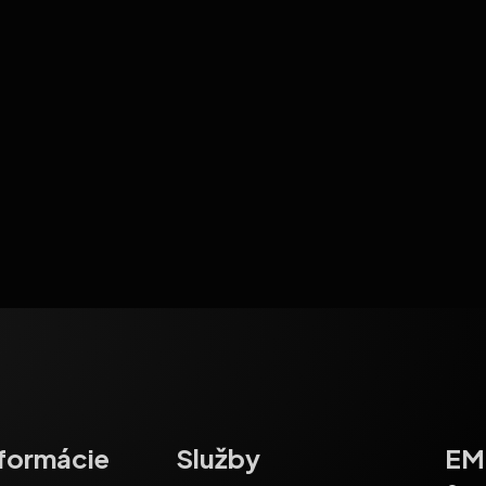
nformácie
Služby
EM-