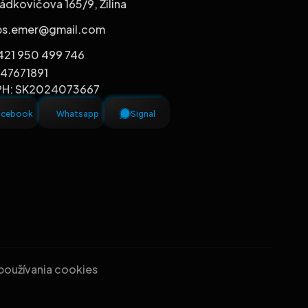
ádkovičova 165/9, Žilina
bs.emer@gmail.com
421 950 499 746
 47671891
PH: SK2024073667
acebook
Whatsapp
Signal
 používania cookies