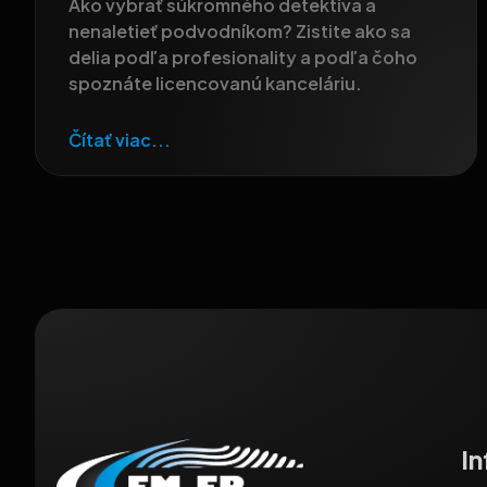
Ako vybrať súkromného detektíva a
nenaletieť podvodníkom? Zistite ako sa
delia podľa profesionality a podľa čoho
spoznáte licencovanú kanceláriu.
Čítať viac...
I