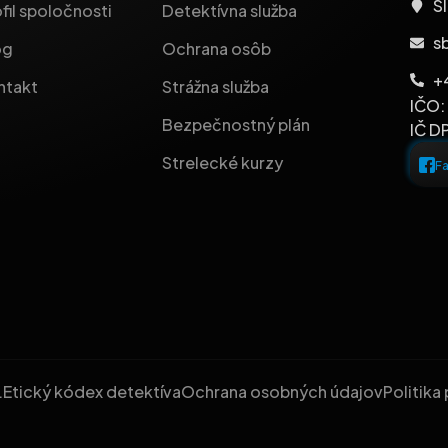
Sl
fil spoločnosti
Detektívna služba
s
og
Ochrana osôb
+
ntakt
Strážna služba
IČO:
Bezpečnostný plán
IČ D
Strelecké kurzy
F
.
Etický kódex detektíva
Ochrana osobných údajov
Politika