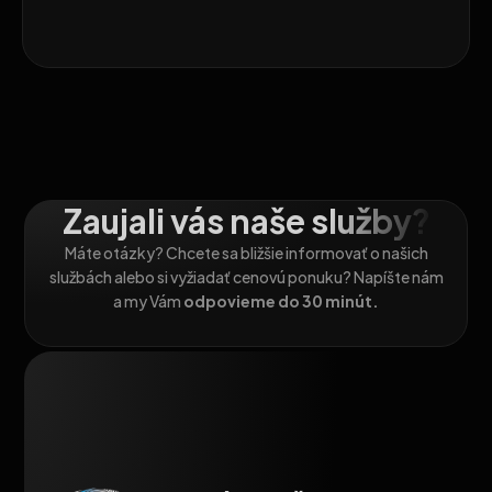
Zaujali vás naše služby?
Máte otázky? Chcete sa bližšie informovať o našich
službách alebo si vyžiadať cenovú ponuku? Napíšte nám
a my Vám
odpovieme do 30 minút.