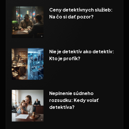
Ceny detektívnych služieb:
Na čo si dať pozor?
Nie je detektív ako detektív:
Kto je profík?
Neplnenie súdneho
rozsudku: Kedy volať
detektíva?