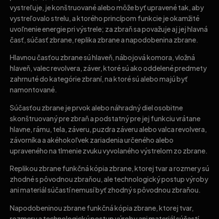
vystreľuje, je konštruované alebo môže byť upravené tak, aby
vystreľovalo strelu, a ktorého princípom funkcie je okamžité
uvoľnenie energie pri výstrele; za zbraň sa považuje aj jej hlavná
časť, súčasť zbrane, replika zbrane a napodobenina zbrane.
Hlavnou časťou zbrane sú hlaveň, nábojová komora, vložná
hlaveň, valec revolvera, záver, ktoré sú ako oddelené predmety
zahrnuté do kategórie zbraní, na ktoré sú alebo majú byť
namontované.
Súčasťou zbrane je prvok alebo náhradný diel osobitne
skonštruovaný pre zbraň a podstatný pre jej funkciu vrátane
hlavne, rámu, tela, záveru, puzdra záveru alebo valca revolvera,
závorníka a akéhokoľvek zariadenia určeného alebo
upraveného na tlmenie zvuku vyvolaného výstrelom zo zbrane.
Replikou zbrane funkčná kópia zbrane, ktorej tvar a rozmery sú
zhodné s pôvodnou zbraňou, ale technologický postup výroby
ani materiál súčastí nemusí byť zhodný s pôvodnou zbraňou.
Napodobeninou zbrane funkčná kópia zbrane, ktorej tvar,
rozmery a technologický postup výroby ani materiál súčastí