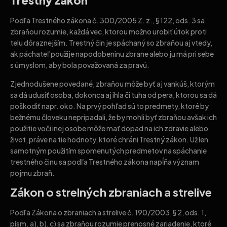
Trestný zákon
Podľa Trestného zákona č. 300/2005 Z. z., § 122, ods. 3 sa
zbraňou rozumie, každá vec, ktorou možno urobiť útok proti
telu dôraznejším. Trestný čin je spáchaný so zbraňou aj vtedy,
ak páchateľ použije napodobeninu zbrane alebo ju má pri sebe
s úmyslom, aby bola považovaná za pravú.
Zjednodušene povedané, zbraňou môže byť aj vankúš, ktorým
sa dá udusiť osoba, dokonca aj ihla či tuha od pera, ktorou sa dá
poškodiť napr. oko. Na prvý pohľad sú to predmety, ktoré by
bežnému človeku nepripadali, že by mohli byť zbraňou avšak ich
použitie voči inej osobe môže mať dopad na ich zdravie alebo
život, práve na tie hodnoty, ktoré chráni Trestný zákon. Už len
samotným použitím spomenutých predmetov na spáchanie
trestného činu sa podľa Trestného zákona napĺňa význam
pojmu zbraň.
Zákon o strelných zbraniach a strelive
Podľa Zákona o zbraniach a strelive č. 190/2003, § 2, ods. 1,
písm. a), b), c) sa zbraňou rozumie prenosné zariadenie, ktoré