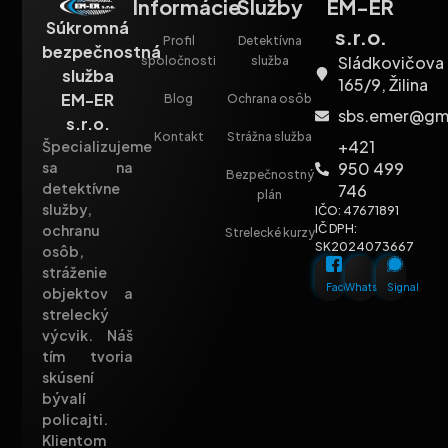
Informácie
Služby
EM-ER
Súkromná
s.r.o.
Profil
Detektívna
bezpečnostná
Sládkovičova
spoločnosti
služba
služba
165/9, Žilina
EM-ER
Blog
Ochrana osôb
sbs.emer@gm
s.r.o.
Kontakt
Strážna služba
+421
Špecializujeme
sa na
950 499
Bezpečnostný
detektívne
746
plán
služby,
IČO: 47671891
ochranu
IČ DPH:
Strelecké kurzy
SK2024073667
osôb,
stráženie
Facebook
Whatsapp
Signal
objektov a
strelecký
výcvik. Náš
tím tvoria
skúsení
bývalí
policajti.
Klientom