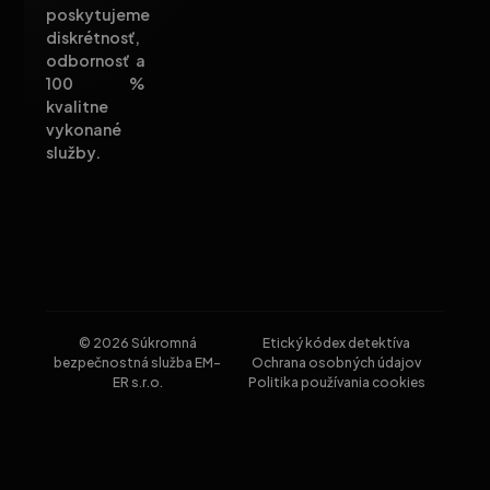
poskytujeme
diskrétnosť,
odbornosť a
100 %
kvalitne
vykonané
služby.
© 2026 Súkromná
Etický kódex detektíva
bezpečnostná služba EM-
Ochrana osobných údajov
ER s.r.o.
Politika používania cookies