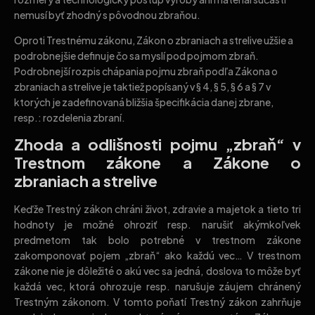
nemusí byť zhodný s pôvodnou zbraňou.
Oproti Trestnému zákonu, Zákon o zbraniach a strelive užšie a
podrobnejšie definuje čo sa myslí pod pojmom zbraň.
Podrobnejší rozpis chápania pojmu zbraň podľa Zákona o
zbraniach a strelive je taktiež popísaný v § 4, § 5, § 6 a § 7 v
ktorých je zadefinovaná bližšia špecifikácia danej zbrane,
resp.: rozdelenia zbraní.
Zhoda a odlišnosti pojmu „zbraň“ v
Trestnom zákone a Zákone o
zbraniach a strelive
Keďže Trestný zákon chráni život, zdravie a majetok a tieto tri
hodnoty je možné ohroziť resp. narušiť akýmkoľvek
predmetom tak bolo potrebné v trestnom zákone
zakomponovať pojem „zbraň“ ako každú vec… V trestnom
zákone nie je dôležité o akú vec sa jedná, doslova to môže byť
každá vec, ktorá ohrozuje resp. narušuje záujem chránený
Trestným zákonom. V tomto poňatí Trestný zákon zahrňuje