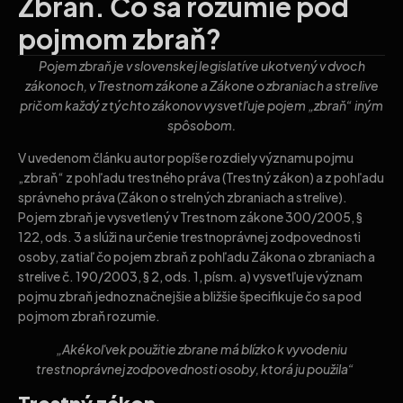
Zbraň. Čo sa rozumie pod
pojmom zbraň?
Pojem zbraň je v slovenskej legislatíve ukotvený v dvoch
zákonoch, v Trestnom zákone a Zákone o zbraniach a strelive
pričom každý z týchto zákonov vysvetľuje pojem „zbraň“ iným
spôsobom.
V uvedenom článku autor popíše rozdiely významu pojmu
„zbraň“ z pohľadu trestného práva (Trestný zákon) a z pohľadu
správneho práva (Zákon o strelných zbraniach a strelive).
Pojem zbraň je vysvetlený v Trestnom zákone 300/2005, §
122, ods. 3 a slúži na určenie trestnoprávnej zodpovednosti
osoby, zatiaľ čo pojem zbraň z pohľadu Zákona o zbraniach a
strelive č. 190/2003, § 2, ods. 1, písm. a) vysvetľuje význam
pojmu zbraň jednoznačnejšie a bližšie špecifikuje čo sa pod
pojmom zbraň rozumie.
„Akékoľvek použitie zbrane má blízko k vyvodeniu
trestnoprávnej zodpovednosti osoby, ktorá ju použila
“