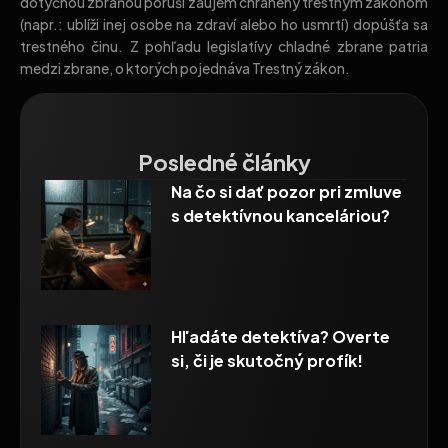
dotyčnou zbraňou poruší záujem chránený trestným zákonom
(napr.: ublíži inej osobe na zdraví alebo ho usmrtí) dopúšťa sa
trestného činu. Z pohľadu legislatívy chladné zbrane patria
medzi zbrane, o ktorých pojednáva Trestný zákon.
Posledné články
Na čo si dať pozor pri zmluve
s detektívnou kanceláriou?
Hľadáte detektíva? Overte
si, či je skutočný profík!