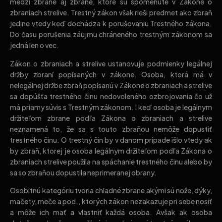
medzi zbrane aj zbrane, ktoré sú spomenuté v Zákone o
zbraniach strelive. Trestný zákon však rieši predmet ako zbraň
jedine vtedy keď dochádza k porušovaniu Trestného zákona.
Do času porušenia záujmu chráneného trestným zákonom sa
jedná len o vec.
Zákon o zbraniach a strelive ustanovuje podmienky legálnej
držby zbraní popísaných v zákone. Osoba, ktorá má v
nelegálnej držbe zbraň popísanú v Zákone o zbraniach a strelive
sa dopúšťa trestného činu nedovoleného ozbrojovania čo už
má priamy súvis s Trestným zákonom. I keď osoba je legálnym
držiteľom zbrane podľa Zákona o zbraniach a strelive
neznamená to, že sa s touto zbraňou nemôže dopustiť
trestného činu. O trestný čin by v danom prípade išlo vtedy ak
by zbraň, ktorej je osoba legálnym držiteľom podľa Zákona o
zbraniach strelive použila na spáchanie trestného činu alebo by
sa so zbraňou dopustila neprimeranej obrany.
Osobitnú kategóriu tvoria chladné zbrane akými sú nože, dýky,
mačety, meče a pod., ktorých zákon nezakazuje pri sebe nosiť
a môže ich mať a vlastniť každá osoba. Avšak ak osoba