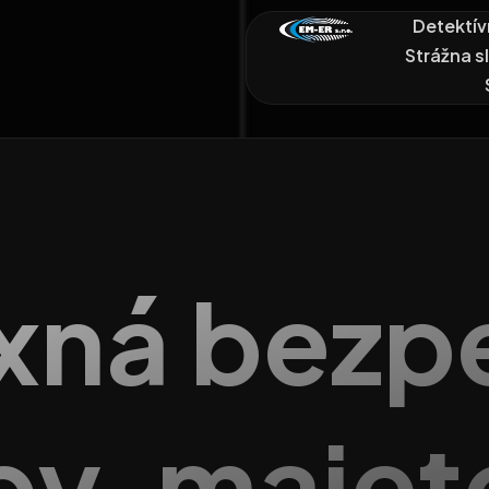
Detektív
Strážna s
xná bezp
by, majet