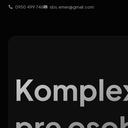
0950 499 746
sbs.emer@gmail.com
Komple
pre oso