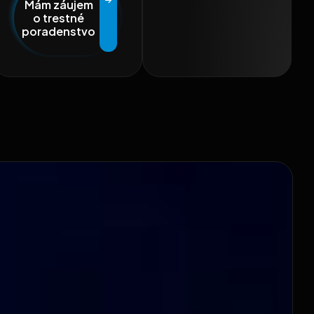
Mám záujem
o trestné
poradenstvo