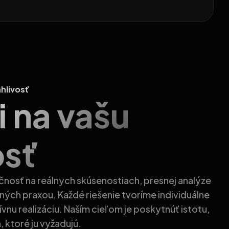
hlivosť
 na vašu
sť
čnosť na reálnych skúsenostiach, presnej analýze
ých praxou. Každé riešenie tvoríme individuálne
nu realizáciu. Naším cieľom je poskytnúť istotu,
, ktoré ju vyžadujú.