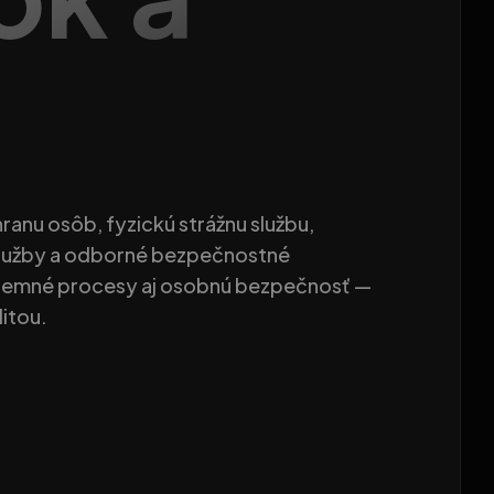
anu osôb, fyzickú strážnu službu,
služby a odborné bezpečnostné
iremné procesy aj osobnú bezpečnosť —
litou.