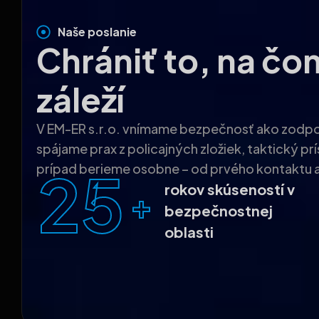
Naše poslanie
Chrániť to, na čo
záleží
V EM-ER s.r.o. vnímame bezpečnosť ako zodpove
spájame prax z policajných zložiek, taktický pr
25
prípad berieme osobne – od prvého kontaktu až 
rokov skúseností v
+
bezpečnostnej
oblasti