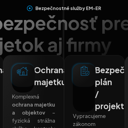
Bezpečnostné služby EM-ER
ezpečnosť pr
etok aj firmy
na
Ochrana
Bezpeč
majetku
plán
/
Komplexná
projekt
ochrana majetku
a objektov
–
Vypracujeme
fyzická strážna
zákonom