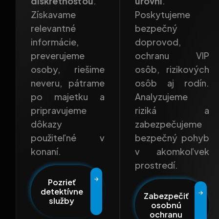
diskrétnosťou
.
úrovni
.
Získavame
Poskytujeme
relevantné
bezpečný
informácie,
doprovod,
preverujeme
ochranu VIP
osoby, riešime
osôb, rizikových
neveru, pátrame
osôb aj rodín.
po majetku a
Analyzujeme
pripravujeme
riziká a
dôkazy
zabezpečujeme
použiteľné v
bezpečný pohyb
konaní.
v akomkoľvek
prostredí.
Pozrieť
detektívne
Zabezpečiť
služby
osobnú
ochranu