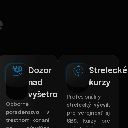
e
nostný
Dozor
Strelecké
nad
kurzy
vyšetrovaním
Profesionálny
Odborné
strelecký výcvik
poradenstvo v
pre verejnosť aj
trestnom konaní
SBS
. Kurzy pre
od bývalých