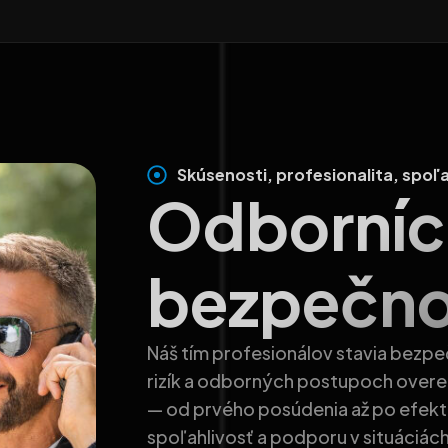
Skúsenosti, profesionalita, spoľa
Odborníci
bezpečno
Náš tím profesionálov stavia bezpe
rizík a odborných postupoch overen
— od prvého posúdenia až po efektív
spoľahlivosť a podporu v situáciách