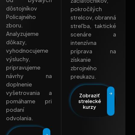
začiatočníkov,
dôstojníkov
pokročilých
Policajného
strelcov, obranná
zboru.
streľba, taktické
Analyzujeme
scenáre a
dôkazy,
intenzívna
vyhodnocujeme
príprava na
výsluchy,
získanie
pripravujeme
zbrojného
návrhy na
preukazu.
doplnenie
vyšetrovania a
Zobraziť
pomáhame pri
strelecké
kurzy
podaní
odvolania.