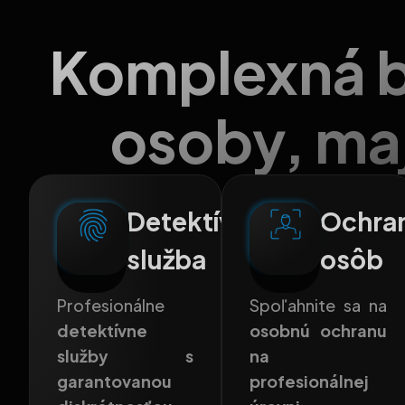
Komplexná b
osoby, maj
Detektívna
Ochra
služba
osôb
Profesionálne
Spoľahnite sa na
detektívne
osobnú ochranu
služby s
na
garantovanou
profesionálnej