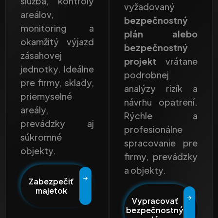
služba, kontroly
vyžadovaný
areálov,
bezpečnostný
monitoring a
plán alebo
okamžitý výjazd
bezpečnostný
zásahovej
projekt
vrátane
jednotky. Ideálne
podrobnej
pre firmy, sklady,
analýzy rizík a
priemyselné
návrhu opatrení.
areály,
Rýchle a
prevádzky aj
profesionálne
súkromné
spracovanie pre
objekty.
firmy, prevádzky
a objekty.
Zabezpečiť
majetok
Vypracovať
bezpečnostný